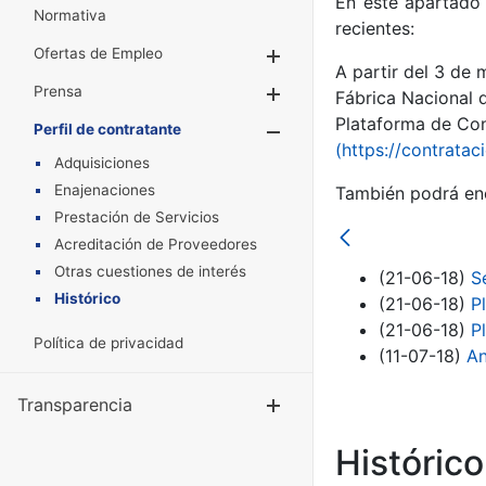
En este apartado 
Normativa
recientes:
Ofertas de Empleo
Mostrar/Ocultar
A partir del 3 de
Prensa
Mostrar/Ocultar
Fábrica Nacional 
Plataforma de Cont
Perfil de contratante
Mostrar/Oculta
(https://contratac
Adquisiciones
Enajenaciones
También podrá enc
Prestación de Servicios
Acreditación de Proveedores
Otras cuestiones de interés
(21-06-18)
S
Histórico
(21-06-18)
P
(21-06-18)
P
Política de privacidad
(11-07-18)
An
Transparencia
Mostrar/Ocul
Históric