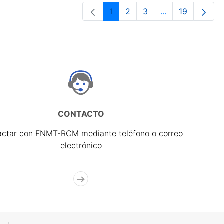
1
2
3
...
19
Página
Página
Página
Páginas interme
Página
CONTACTO
actar con FNMT-RCM mediante teléfono o correo
electrónico