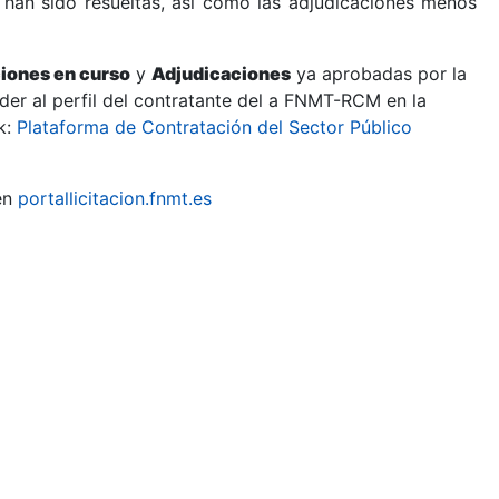
 han sido resueltas, así como las adjudicaciones menos
ciones en curso
y
Adjudicaciones
ya aprobadas por la
er al perfil del contratante del a FNMT-RCM en la
k:
Plataforma de Contratación del Sector Público
en
portallicitacion.fnmt.es