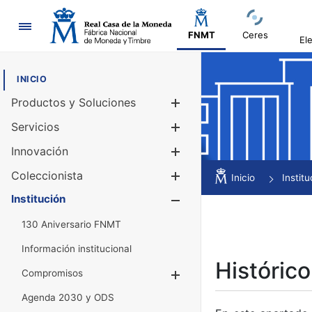
Navegación
FNMT
Ceres
El
INICIO
Productos y Soluciones
Mostrar/Ocul
Servicios
Mostrar/Ocul
Innovación
Mostrar/Ocul
Coleccionista
Mostrar/Ocul
Inicio
Institu
Institución
Mostrar/Ocul
130 Aniversario FNMT
Información institucional
Histórico
Compromisos
Mostrar/Ocultar
Agenda 2030 y ODS