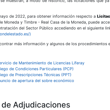
se muestran, a modo de histórico, las licitaciones que ya
 mayo de 2022, para obtener información respecto a
Licita
de Moneda y Timbre - Real Casa de la Moneda, puede acced
ratación del Sector Público accediendo en el siguiente lin
r
iondelestado.es/)
ontrar más información y algunos de los procedimientos 
ervicio de Mantenimiento de Licencias Liferay
liego de Condiciones Particulares (PCP)
liego de Prescripciones Técnicas (PPT)
uncio de apertura del sobre económico
tar
o de Adjudicaciones