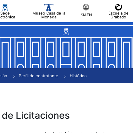
Sede
Museo Casa de la
Escuela de
SIAEN
ectrónica
Moneda
Grabado
tar
tar
tar
tar
ción
Perfil de contratante
Histórico
tar
 de Licitaciones