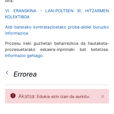
dira.
VI. ERANSKINA - LAN-POLTSEN XI. HITZARMEN
KOLEKTIBOA
Erakutsi/Ezkutatu
Aldi baterako kontratazioetako proba-aldiei buruzko
informazioa
Prozesu ireki guztietan beharrezkoa da hautaketa-
prozesuetarako eskaera-inprimaki bat betetzea.
Informazio gehiago
.
Errorea
Erakutsi/Ezkutatu
Erakutsi/Ezkutatu
Akatsa:
Edukia ezin izan da aurkitu.
Itxi