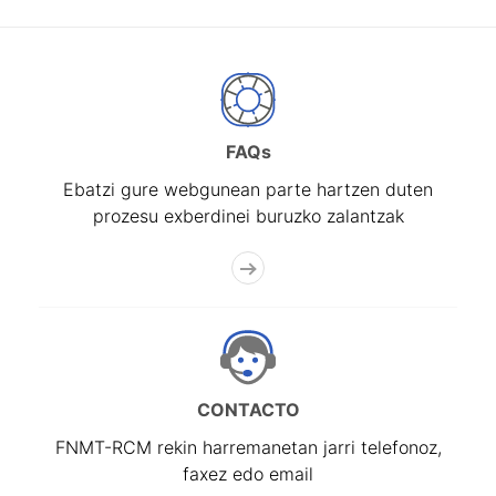
Erakutsi/Ezkutatu
FAQs
Ebatzi gure webgunean parte hartzen duten
prozesu exberdinei buruzko zalantzak
CONTACTO
FNMT-RCM rekin harremanetan jarri telefonoz,
faxez edo email