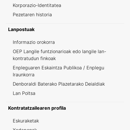
Korporazio-Identitatea
Pezetaren historia
Lanpostuak
Informazio orokorra
OEP Langile funtzionarioak edo langile lan-
kontratudun finkoak
Enpleguaren Eskaintza Publikoa / Enplegu
Iraunkorra
Denboraldi Baterako Plazetarako Deialdiak
Lan Poltsa
Kontratatzailearen profila
Eskuraketak