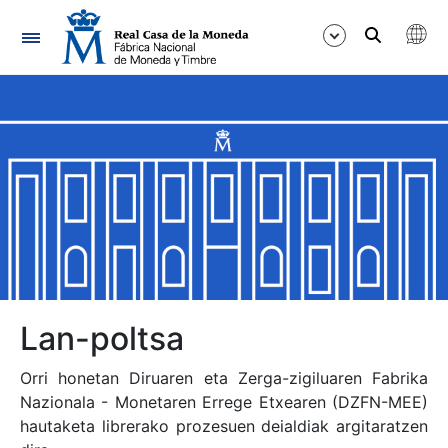
Nabigazioa
Erakutsi/Ezkutatu
Erakutsi/Ezkutatu
Erakutsi/Ezkutatu
Erakutsi/Ezkutatu
Erakutsi/Ezkutatu
Lan-poltsa
Orri honetan Diruaren eta Zerga-zigiluaren Fabrika
Nazionala - Monetaren Errege Etxearen (DZFN-MEE)
Erakutsi/Ezkutatu
hautaketa librerako prozesuen deialdiak argitaratzen