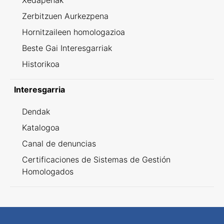
Xedapenak
Zerbitzuen Aurkezpena
Hornitzaileen homologazioa
Beste Gai Interesgarriak
Historikoa
Interesgarria
Dendak
Katalogoa
Canal de denuncias
Certificaciones de Sistemas de Gestión
Homologados