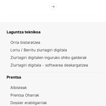
Laguntza teknikoa
Orria bistaratzea
Lortu / Berritu ziurtagiri digitala
Ziurtagiri digitalen inguruko ohiko galderak
Ziurtagiri digitala - softwarea deskargatzea
Prentsa
Albisteak
Prentsa Oharrak
Dossier erabilgarriak