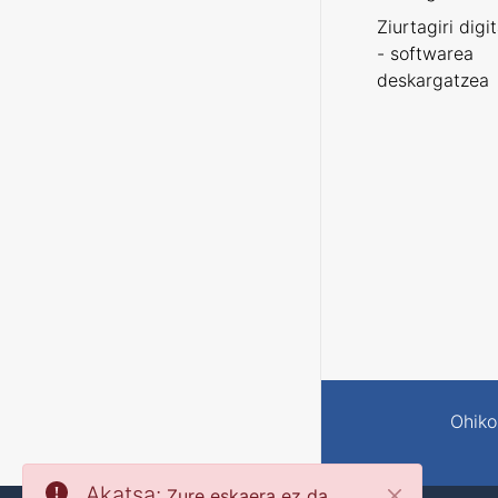
Ziurtagiri digi
- softwarea
deskargatzea
Ohiko
Akatsa:
Zure eskaera ez da