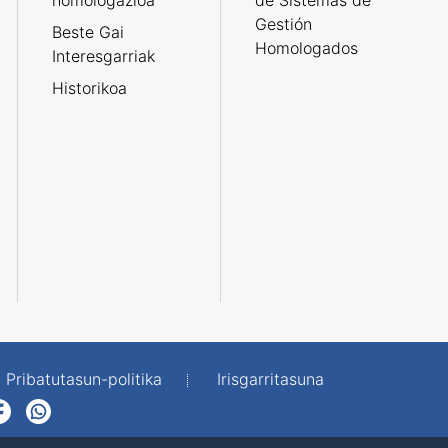
homologazioa
de Sistemas de
Gestión
Beste Gai
Homologados
Interesgarriak
Historikoa
Pribatutasun-politika
Irisgarritasuna
p