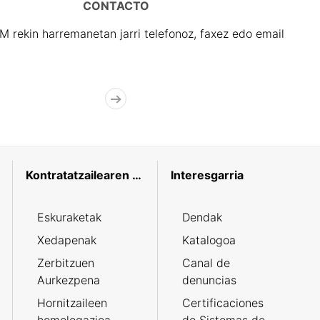
CONTACTO
rekin harremanetan jarri telefonoz, faxez edo email
Kontratatzailearen profila
Interesgarria
Eskuraketak
Dendak
Xedapenak
Katalogoa
Zerbitzuen
Canal de
Aurkezpena
denuncias
Hornitzaileen
Certificaciones