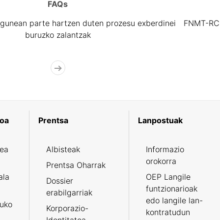
tatu
FAQs
gunean parte hartzen duten prozesu exberdinei
FNMT-RCM 
buruzko zalantzak
koa
Prentsa
Lanpostuak
zea
Albisteak
Informazio
orokorra
Prentsa Oharrak
ala
OEP Langile
Dossier
funtzionarioak
erabilgarriak
edo langile lan-
ruko
Korporazio-
kontratudun