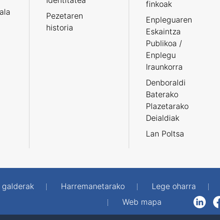
Identitatea
finkoak
tala
Pezetaren
Enpleguaren
historia
Eskaintza
Publikoa /
Enplegu
Iraunkorra
Denboraldi
Baterako
Plazetarako
Deialdiak
Lan Poltsa
 galderak
Harremanetarako
Lege oharra
Web mapa
LinkedIn
Facebook
WhatsAp