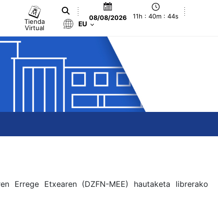
11h : 40m : 44s
08/08/2026
Tienda
EU
Virtual
aren Errege Etxearen (DZFN-MEE) hautaketa librerako