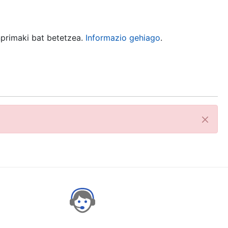
nprimaki bat betetzea.
Informazio gehiago
.
Itxi