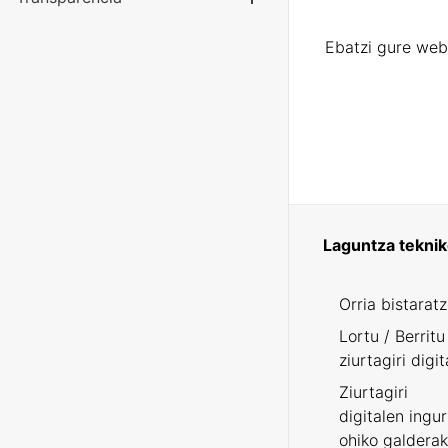
Erakutsi/Ezku
Ebatzi gure web
Laguntza tekni
Orria bistarat
Lortu / Berritu
ziurtagiri digit
Ziurtagiri
digitalen ingu
ohiko galderak