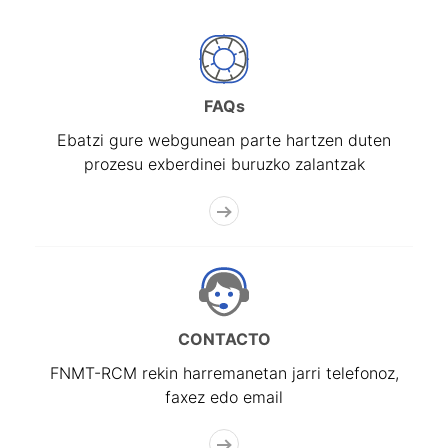
FAQs
Ebatzi gure webgunean parte hartzen duten
prozesu exberdinei buruzko zalantzak
CONTACTO
FNMT-RCM rekin harremanetan jarri telefonoz,
faxez edo email