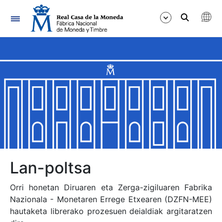
Nabigazioa
Erakutsi/Ezkutatu
Erakutsi/Ezkutatu
Erakutsi/Ezkutatu
Erakutsi/Ezkutatu
Erakutsi/Ezkutatu
Lan-poltsa
Orri honetan Diruaren eta Zerga-zigiluaren Fabrika
Nazionala - Monetaren Errege Etxearen (DZFN-MEE)
Erakutsi/Ezkutatu
hautaketa librerako prozesuen deialdiak argitaratzen