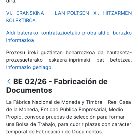
dira.
VI. ERANSKINA - LAN-POLTSEN XI. HITZARMEN
KOLEKTIBOA
Erakutsi/Ezkutatu
Aldi baterako kontratazioetako proba-aldiei buruzko
informazioa
Prozesu ireki guztietan beharrezkoa da hautaketa-
prozesuetarako eskaera-inprimaki bat betetzea.
Informazio gehiago
.
BE 02/26 - Fabricación de
Documentos
Erakutsi/Ezkutatu
La Fábrica Nacional de Moneda y Timbre – Real Casa
de la Moneda, Entidad Pública Empresarial, Medio
Erakutsi/Ezkutatu
Propio, convoca pruebas de selección para formar
una Bolsa de Trabajo, para cubrir plazas con carácter
temporal de Fabricación de Documentos.