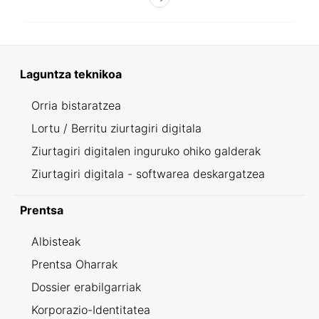
Laguntza teknikoa
Orria bistaratzea
Lortu / Berritu ziurtagiri digitala
Ziurtagiri digitalen inguruko ohiko galderak
Ziurtagiri digitala - softwarea deskargatzea
Prentsa
Albisteak
Prentsa Oharrak
Dossier erabilgarriak
Korporazio-Identitatea