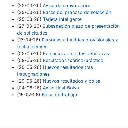
Erakutsi/Ezkutatu
(25-03-26)
Aviso de convocatoria
(25-03-26)
Bases del proceso de selección
(25-03-26)
Tarjeta Inteligente
(27-03-26)
Subsanación plazo de presentación
de solicitudes
(17-04-26)
Personas admitidas provisionales y
fecha examen
(05-05-26)
Personas admitidas definitivas
(08-05-26)
Resultados teórico-práctico
(20-05-26)
Nuevos resultados tras
impugnaciones
(29-05-26)
Nuevos resultados y bolsa
(04-06-26)
Aviso final-Bolsa
(15-07-26)
Bolsa de trabajo