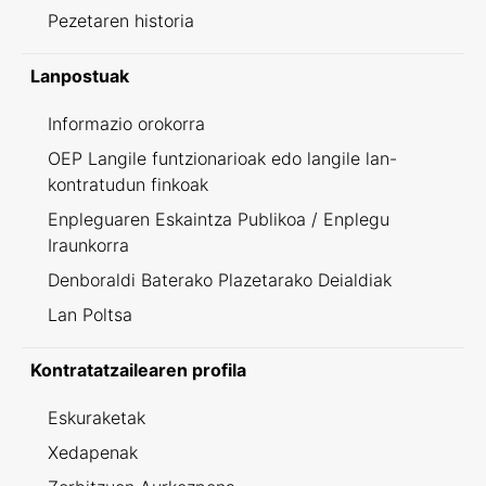
Pezetaren historia
Lanpostuak
Informazio orokorra
OEP Langile funtzionarioak edo langile lan-
kontratudun finkoak
Enpleguaren Eskaintza Publikoa / Enplegu
Iraunkorra
Denboraldi Baterako Plazetarako Deialdiak
Lan Poltsa
Kontratatzailearen profila
Eskuraketak
Xedapenak