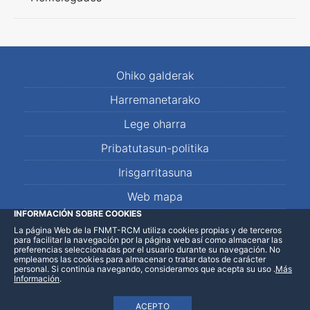
Ohiko galderak
Harremanetarako
Lege oharra
Pribatutasun-politika
Irisgarritasuna
Web mapa
INFORMACIÓN SOBRE COOKIES
La página Web de la FNMT-RCM utiliza cookies propias y de terceros
LinkedIn
Facebook
WhatsApp
para facilitar la navegación por la página web así como almacenar las
preferencias seleccionadas por el usuario durante su navegación. No
empleamos las cookies para almacenar o tratar datos de carácter
personal. Si continúa navegando, consideramos que acepta su uso
.
Más
Información
.
ACEPTO