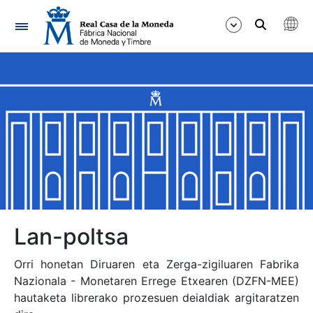
Nabigazioa
Erakutsi/Ezkutatu
Erakutsi/Ezkutatu
Erakutsi/Ezkutatu
Erakutsi/Ezkutatu
Erakutsi/Ezkutatu
Lan-poltsa
Orri honetan Diruaren eta Zerga-zigiluaren Fabrika
Nazionala - Monetaren Errege Etxearen (DZFN-MEE)
Erakutsi/Ezkutatu
hautaketa librerako prozesuen deialdiak argitaratzen