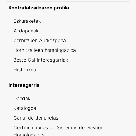
Kontratatzailearen profila
Eskuraketak
Xedapenak
Zerbitzuen Aurkezpena
Hornitzaileen homologazioa
Beste Gai Interesgarriak
Historikoa
Interesgarria
Dendak
Katalogoa
Canal de denuncias
Certificaciones de Sistemas de Gestión
Homologados