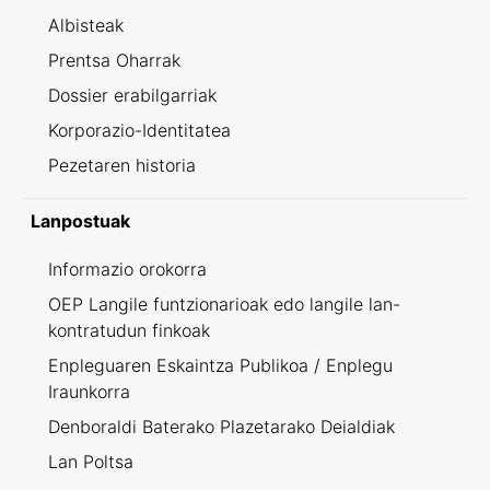
Albisteak
Prentsa Oharrak
Dossier erabilgarriak
Korporazio-Identitatea
Pezetaren historia
Lanpostuak
Informazio orokorra
OEP Langile funtzionarioak edo langile lan-
kontratudun finkoak
Enpleguaren Eskaintza Publikoa / Enplegu
Iraunkorra
Denboraldi Baterako Plazetarako Deialdiak
Lan Poltsa