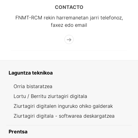
CONTACTO
FNMT-RCM rekin harremanetan jarri telefonoz,
faxez edo email
Laguntza teknikoa
Orria bistaratzea
Lortu / Berritu ziurtagiri digitala
Ziurtagiri digitalen inguruko ohiko galderak
Ziurtagiri digitala - softwarea deskargatzea
Prentsa