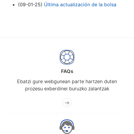
Erakutsi/Ezkutatu
(09-01-25)
Última actualización de la bolsa
FAQs
Ebatzi gure webgunean parte hartzen duten
prozesu exberdinei buruzko zalantzak