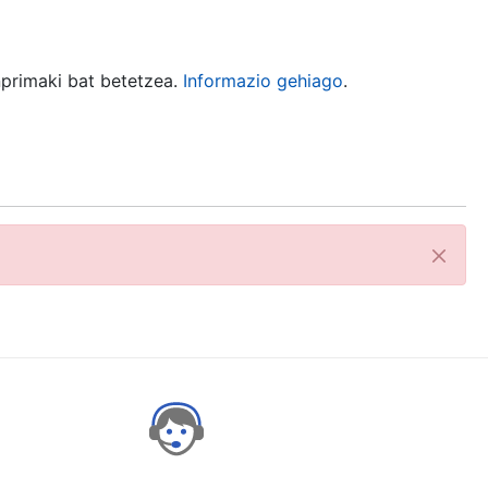
nprimaki bat betetzea.
Informazio gehiago
.
Itxi