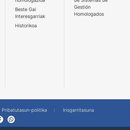
homologazioa
de Sistemas de
Gestión
Beste Gai
Homologados
Interesgarriak
Historikoa
Pribatutasun-politika
Irisgarritasuna
p