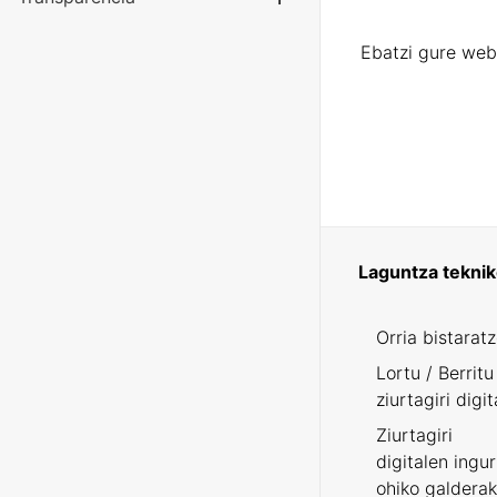
Erakutsi/Ezku
Ebatzi gure web
Laguntza tekni
Orria bistarat
Lortu / Berritu
ziurtagiri digit
Ziurtagiri
digitalen ingu
ohiko galderak