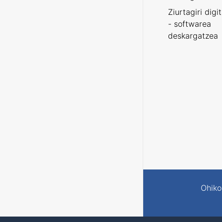
Ziurtagiri digi
- softwarea
deskargatzea
Ohiko