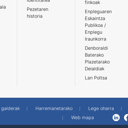
Identitatea
finkoak
tala
Pezetaren
Enpleguaren
historia
Eskaintza
Publikoa /
Enplegu
Iraunkorra
Denboraldi
Baterako
Plazetarako
Deialdiak
Lan Poltsa
 galderak
Harremanetarako
Lege oharra
Web mapa
LinkedIn
Facebook
WhatsAp