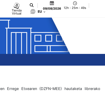
12h : 25m : 49s
09/08/2026
Tienda
EU
Virtual
aren Errege Etxearen (DZFN-MEE) hautaketa librerako