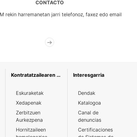
CONTACTO
rekin harremanetan jarri telefonoz, faxez edo email
Kontratatzailearen profila
Interesgarria
Eskuraketak
Dendak
Xedapenak
Katalogoa
Zerbitzuen
Canal de
Aurkezpena
denuncias
Hornitzaileen
Certificaciones