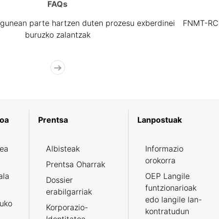
tatu
FAQs
gunean parte hartzen duten prozesu exberdinei
FNMT-RCM 
buruzko zalantzak
koa
Prentsa
Lanpostuak
zea
Albisteak
Informazio
orokorra
Prentsa Oharrak
ala
OEP Langile
Dossier
funtzionarioak
erabilgarriak
edo langile lan-
ruko
Korporazio-
kontratudun