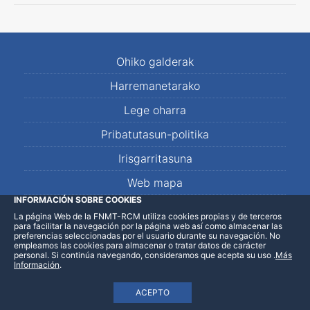
Ohiko galderak
Harremanetarako
Lege oharra
Pribatutasun-politika
Irisgarritasuna
Web mapa
INFORMACIÓN SOBRE COOKIES
La página Web de la FNMT-RCM utiliza cookies propias y de terceros
LinkedIn
Facebook
WhatsApp
para facilitar la navegación por la página web así como almacenar las
preferencias seleccionadas por el usuario durante su navegación. No
empleamos las cookies para almacenar o tratar datos de carácter
personal. Si continúa navegando, consideramos que acepta su uso
.
Más
Información
.
ACEPTO