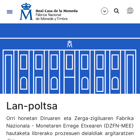
Nabigazioa
Erakutsi/Ezkutatu
Erakutsi/Ezkutatu
Erakutsi/Ezkutatu
Erakutsi/Ezkutatu
Erakutsi/Ezkutatu
Lan-poltsa
Orri honetan Diruaren eta Zerga-zigiluaren Fabrika
Nazionala - Monetaren Errege Etxearen (DZFN-MEE)
Erakutsi/Ezkutatu
hautaketa librerako prozesuen deialdiak argitaratzen