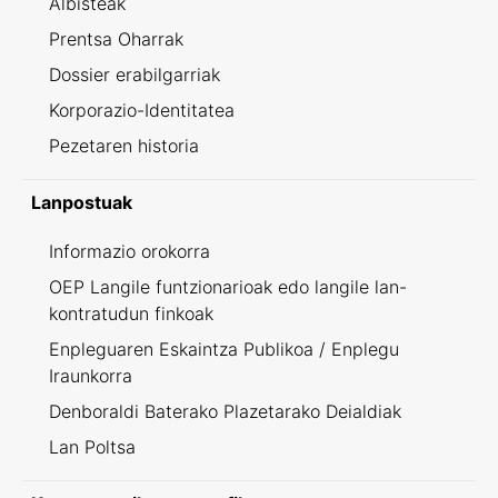
Albisteak
Prentsa Oharrak
Dossier erabilgarriak
Korporazio-Identitatea
Pezetaren historia
Lanpostuak
Informazio orokorra
OEP Langile funtzionarioak edo langile lan-
kontratudun finkoak
Enpleguaren Eskaintza Publikoa / Enplegu
Iraunkorra
Denboraldi Baterako Plazetarako Deialdiak
Lan Poltsa