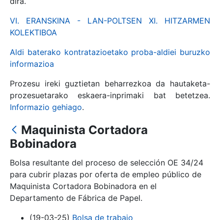
dira.
VI. ERANSKINA - LAN-POLTSEN XI. HITZARMEN
KOLEKTIBOA
Erakutsi/Ezkutatu
Aldi baterako kontratazioetako proba-aldiei buruzko
informazioa
Prozesu ireki guztietan beharrezkoa da hautaketa-
prozesuetarako eskaera-inprimaki bat betetzea.
Informazio gehiago
.
Maquinista Cortadora
Bobinadora
Erakutsi/Ezkutatu
Bolsa resultante del proceso de selección OE 34/24
para cubrir plazas por oferta de empleo público de
Erakutsi/Ezkutatu
Maquinista Cortadora Bobinadora en el
Departamento de Fábrica de Papel.
(19-03-25)
Bolsa de trabajo