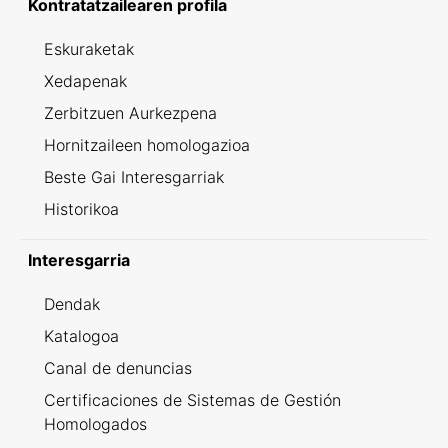
Kontratatzailearen profila
Eskuraketak
Xedapenak
Zerbitzuen Aurkezpena
Hornitzaileen homologazioa
Beste Gai Interesgarriak
Historikoa
Interesgarria
Dendak
Katalogoa
Canal de denuncias
Certificaciones de Sistemas de Gestión
Homologados