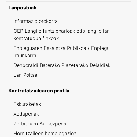
Lanpostuak
Informazio orokorra
OEP Langile funtzionarioak edo langile lan-
kontratudun finkoak
Enpleguaren Eskaintza Publikoa / Enplegu
Iraunkorra
Denboraldi Baterako Plazetarako Deialdiak
Lan Poltsa
Kontratatzailearen profila
Eskuraketak
Xedapenak
Zerbitzuen Aurkezpena
Hornitzaileen homologazioa