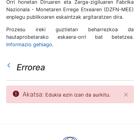
Orri honetan Diruaren eta Zerga-zigiluaren Fabrika
Nazionala - Monetaren Errege Etxearen (DZFN-MEE)
enplegu publikoaren eskaintzak argitaratzen dira.
Erakutsi/Ezkutatu
Prozesu ireki guztietan beharrezkoa da
hautaprobetarako eskaera-orri bat betetzea.
Informazio gehiago
.
Errorea
Akatsa:
Edukia ezin izan da aurkitu.
Itxi
Erakutsi/Ezkutatu
Erakutsi/Ezkutatu