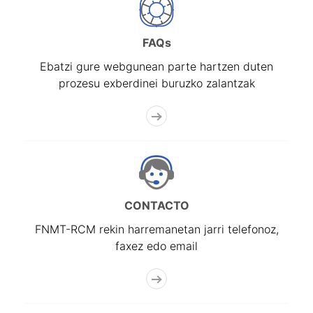
Erakutsi/Ezkutatu
FAQs
Ebatzi gure webgunean parte hartzen duten
prozesu exberdinei buruzko zalantzak
CONTACTO
FNMT-RCM rekin harremanetan jarri telefonoz,
faxez edo email