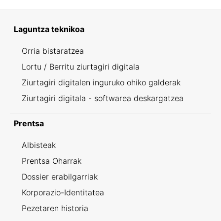
Laguntza teknikoa
Orria bistaratzea
Lortu / Berritu ziurtagiri digitala
Ziurtagiri digitalen inguruko ohiko galderak
Ziurtagiri digitala - softwarea deskargatzea
Prentsa
Albisteak
Prentsa Oharrak
Dossier erabilgarriak
Korporazio-Identitatea
Pezetaren historia