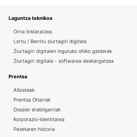
Laguntza teknikoa
Orria bistaratzea
Lortu / Berritu ziurtagiri digitala
Ziurtagiri digitalen inguruko ohiko galderak
Ziurtagiri digitala - softwarea deskargatzea
Prentsa
Albisteak
Prentsa Oharrak
Dossier erabilgarriak
Korporazio-Identitatea
Pezetaren historia