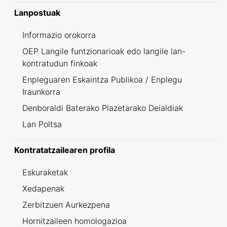
Lanpostuak
Informazio orokorra
OEP Langile funtzionarioak edo langile lan-
kontratudun finkoak
Enpleguaren Eskaintza Publikoa / Enplegu
Iraunkorra
Denboraldi Baterako Plazetarako Deialdiak
Lan Poltsa
Kontratatzailearen profila
Eskuraketak
Xedapenak
Zerbitzuen Aurkezpena
Hornitzaileen homologazioa