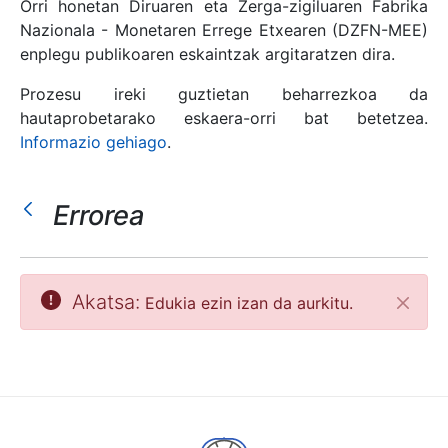
Orri honetan Diruaren eta Zerga-zigiluaren Fabrika
Nazionala - Monetaren Errege Etxearen (DZFN-MEE)
enplegu publikoaren eskaintzak argitaratzen dira.
Erakutsi/Ezkutatu
Prozesu ireki guztietan beharrezkoa da
hautaprobetarako eskaera-orri bat betetzea.
Informazio gehiago
.
Errorea
Akatsa:
Edukia ezin izan da aurkitu.
Itxi
Erakutsi/Ezkutatu
Erakutsi/Ezkutatu