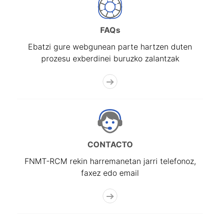
Erakutsi/Ezkutatu
FAQs
Ebatzi gure webgunean parte hartzen duten
prozesu exberdinei buruzko zalantzak
CONTACTO
FNMT-RCM rekin harremanetan jarri telefonoz,
faxez edo email