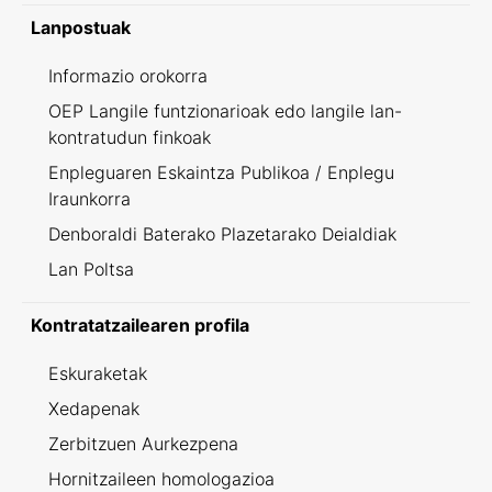
Lanpostuak
Informazio orokorra
OEP Langile funtzionarioak edo langile lan-
kontratudun finkoak
Enpleguaren Eskaintza Publikoa / Enplegu
Iraunkorra
Denboraldi Baterako Plazetarako Deialdiak
Lan Poltsa
Kontratatzailearen profila
Eskuraketak
Xedapenak
Zerbitzuen Aurkezpena
Hornitzaileen homologazioa