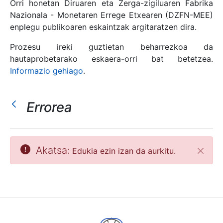
Orri honetan Diruaren eta Zerga-zigiluaren Fabrika
Nazionala - Monetaren Errege Etxearen (DZFN-MEE)
enplegu publikoaren eskaintzak argitaratzen dira.
Erakutsi/Ezkutatu
Prozesu ireki guztietan beharrezkoa da
hautaprobetarako eskaera-orri bat betetzea.
Informazio gehiago
.
Errorea
Akatsa:
Edukia ezin izan da aurkitu.
Itxi
Erakutsi/Ezkutatu
Erakutsi/Ezkutatu