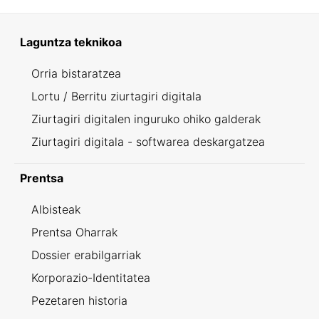
Laguntza teknikoa
Orria bistaratzea
Lortu / Berritu ziurtagiri digitala
Ziurtagiri digitalen inguruko ohiko galderak
Ziurtagiri digitala - softwarea deskargatzea
Prentsa
Albisteak
Prentsa Oharrak
Dossier erabilgarriak
Korporazio-Identitatea
Pezetaren historia