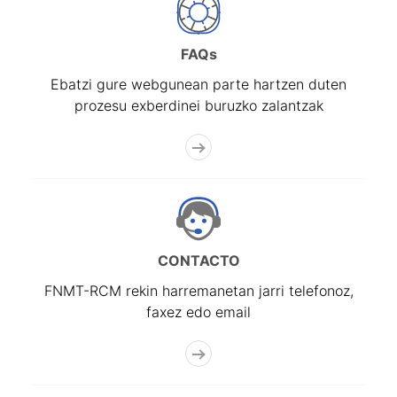
Erakutsi/Ezkutatu
FAQs
Ebatzi gure webgunean parte hartzen duten
prozesu exberdinei buruzko zalantzak
CONTACTO
FNMT-RCM rekin harremanetan jarri telefonoz,
faxez edo email