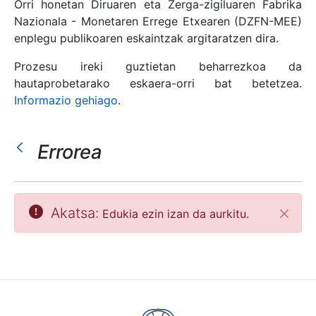
Orri honetan Diruaren eta Zerga-zigiluaren Fabrika
Nazionala - Monetaren Errege Etxearen (DZFN-MEE)
enplegu publikoaren eskaintzak argitaratzen dira.
Erakutsi/Ezkutatu
Prozesu ireki guztietan beharrezkoa da
hautaprobetarako eskaera-orri bat betetzea.
Informazio gehiago
.
Errorea
Akatsa:
Edukia ezin izan da aurkitu.
Itxi
Erakutsi/Ezkutatu
Erakutsi/Ezkutatu