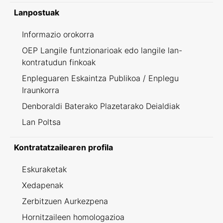
Lanpostuak
Informazio orokorra
OEP Langile funtzionarioak edo langile lan-
kontratudun finkoak
Enpleguaren Eskaintza Publikoa / Enplegu
Iraunkorra
Denboraldi Baterako Plazetarako Deialdiak
Lan Poltsa
Kontratatzailearen profila
Eskuraketak
Xedapenak
Zerbitzuen Aurkezpena
Hornitzaileen homologazioa