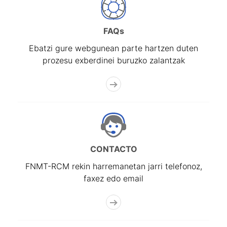
Erakutsi/Ezkutatu
FAQs
Ebatzi gure webgunean parte hartzen duten
prozesu exberdinei buruzko zalantzak
CONTACTO
FNMT-RCM rekin harremanetan jarri telefonoz,
faxez edo email