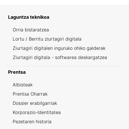
Laguntza teknikoa
Orria bistaratzea
Lortu / Berritu ziurtagiri digitala
Ziurtagiri digitalen inguruko ohiko galderak
Ziurtagiri digitala - softwarea deskargatzea
Prentsa
Albisteak
Prentsa Oharrak
Dossier erabilgarriak
Korporazio-Identitatea
Pezetaren historia