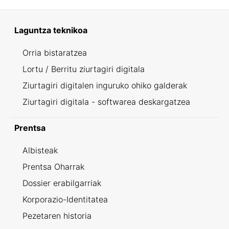
Laguntza teknikoa
Orria bistaratzea
Lortu / Berritu ziurtagiri digitala
Ziurtagiri digitalen inguruko ohiko galderak
Ziurtagiri digitala - softwarea deskargatzea
Prentsa
Albisteak
Prentsa Oharrak
Dossier erabilgarriak
Korporazio-Identitatea
Pezetaren historia