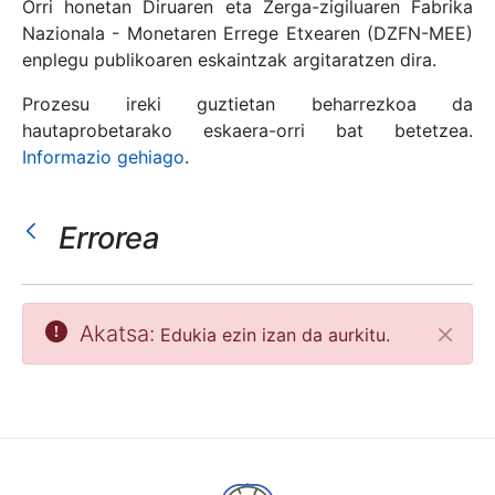
Orri honetan Diruaren eta Zerga-zigiluaren Fabrika
Nazionala - Monetaren Errege Etxearen (DZFN-MEE)
enplegu publikoaren eskaintzak argitaratzen dira.
Erakutsi/Ezkutatu
Prozesu ireki guztietan beharrezkoa da
hautaprobetarako eskaera-orri bat betetzea.
Informazio gehiago
.
Errorea
Akatsa:
Edukia ezin izan da aurkitu.
Itxi
Erakutsi/Ezkutatu
Erakutsi/Ezkutatu