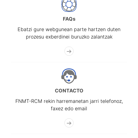
Erakutsi/Ezkutatu
FAQs
Ebatzi gure webgunean parte hartzen duten
prozesu exberdinei buruzko zalantzak
CONTACTO
FNMT-RCM rekin harremanetan jarri telefonoz,
faxez edo email