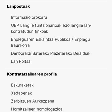
Lanpostuak
Informazio orokorra
OEP Langile funtzionarioak edo langile lan-
kontratudun finkoak
Enpleguaren Eskaintza Publikoa / Enplegu
Iraunkorra
Denboraldi Baterako Plazetarako Deialdiak
Lan Poltsa
Kontratatzailearen profila
Eskuraketak
Xedapenak
Zerbitzuen Aurkezpena
Hornitzaileen homologazioa