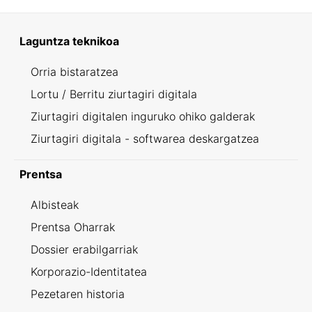
Laguntza teknikoa
Orria bistaratzea
Lortu / Berritu ziurtagiri digitala
Ziurtagiri digitalen inguruko ohiko galderak
Ziurtagiri digitala - softwarea deskargatzea
Prentsa
Albisteak
Prentsa Oharrak
Dossier erabilgarriak
Korporazio-Identitatea
Pezetaren historia