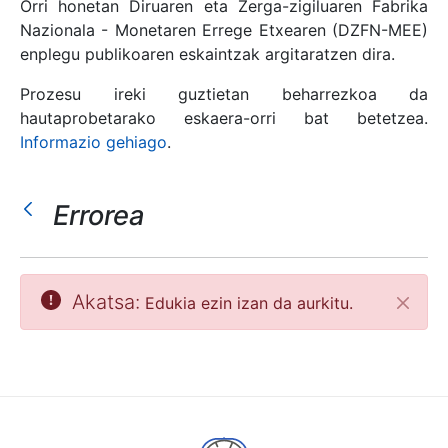
Orri honetan Diruaren eta Zerga-zigiluaren Fabrika
Nazionala - Monetaren Errege Etxearen (DZFN-MEE)
enplegu publikoaren eskaintzak argitaratzen dira.
Erakutsi/Ezkutatu
Prozesu ireki guztietan beharrezkoa da
hautaprobetarako eskaera-orri bat betetzea.
Informazio gehiago
.
Errorea
Akatsa:
Edukia ezin izan da aurkitu.
Itxi
Erakutsi/Ezkutatu
Erakutsi/Ezkutatu