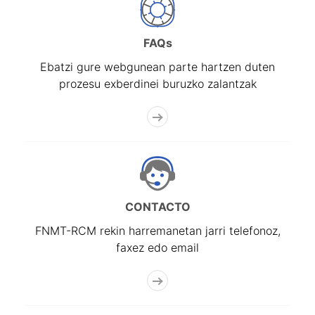
Erakutsi/Ezkutatu
FAQs
Ebatzi gure webgunean parte hartzen duten
prozesu exberdinei buruzko zalantzak
CONTACTO
FNMT-RCM rekin harremanetan jarri telefonoz,
faxez edo email