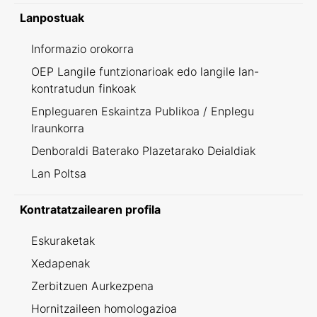
Lanpostuak
Informazio orokorra
OEP Langile funtzionarioak edo langile lan-
kontratudun finkoak
Enpleguaren Eskaintza Publikoa / Enplegu
Iraunkorra
Denboraldi Baterako Plazetarako Deialdiak
Lan Poltsa
Kontratatzailearen profila
Eskuraketak
Xedapenak
Zerbitzuen Aurkezpena
Hornitzaileen homologazioa