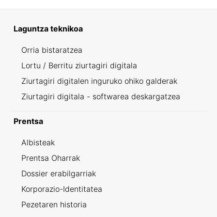
Laguntza teknikoa
Orria bistaratzea
Lortu / Berritu ziurtagiri digitala
Ziurtagiri digitalen inguruko ohiko galderak
Ziurtagiri digitala - softwarea deskargatzea
Prentsa
Albisteak
Prentsa Oharrak
Dossier erabilgarriak
Korporazio-Identitatea
Pezetaren historia