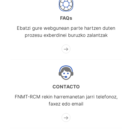
Erakutsi/Ezkutatu
FAQs
Ebatzi gure webgunean parte hartzen duten
prozesu exberdinei buruzko zalantzak
CONTACTO
FNMT-RCM rekin harremanetan jarri telefonoz,
faxez edo email