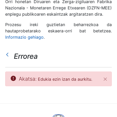
Orri honetan Diruaren eta Zerga-zigiluaren Fabrika
Nazionala - Monetaren Errege Etxearen (DZFN-MEE)
enplegu publikoaren eskaintzak argitaratzen dira.
Erakutsi/Ezkutatu
Prozesu ireki guztietan beharrezkoa da
hautaprobetarako eskaera-orri bat betetzea.
Informazio gehiago
.
Errorea
Akatsa:
Edukia ezin izan da aurkitu.
Itxi
Erakutsi/Ezkutatu
Erakutsi/Ezkutatu