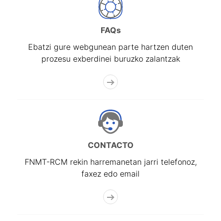
Erakutsi/Ezkutatu
FAQs
Ebatzi gure webgunean parte hartzen duten
prozesu exberdinei buruzko zalantzak
CONTACTO
FNMT-RCM rekin harremanetan jarri telefonoz,
faxez edo email