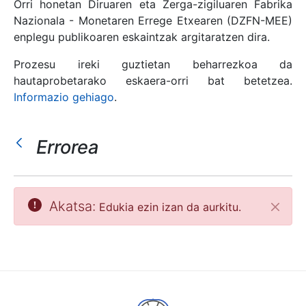
Orri honetan Diruaren eta Zerga-zigiluaren Fabrika
Nazionala - Monetaren Errege Etxearen (DZFN-MEE)
enplegu publikoaren eskaintzak argitaratzen dira.
Erakutsi/Ezkutatu
Prozesu ireki guztietan beharrezkoa da
hautaprobetarako eskaera-orri bat betetzea.
Informazio gehiago
.
Errorea
Akatsa:
Edukia ezin izan da aurkitu.
Itxi
Erakutsi/Ezkutatu
Erakutsi/Ezkutatu