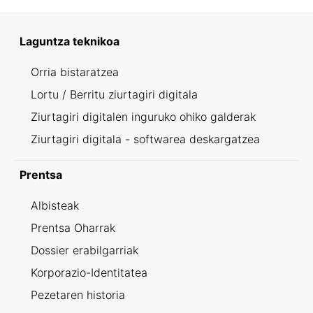
Laguntza teknikoa
Orria bistaratzea
Lortu / Berritu ziurtagiri digitala
Ziurtagiri digitalen inguruko ohiko galderak
Ziurtagiri digitala - softwarea deskargatzea
Prentsa
Albisteak
Prentsa Oharrak
Dossier erabilgarriak
Korporazio-Identitatea
Pezetaren historia