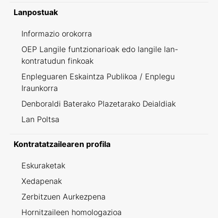
Lanpostuak
Informazio orokorra
OEP Langile funtzionarioak edo langile lan-
kontratudun finkoak
Enpleguaren Eskaintza Publikoa / Enplegu
Iraunkorra
Denboraldi Baterako Plazetarako Deialdiak
Lan Poltsa
Kontratatzailearen profila
Eskuraketak
Xedapenak
Zerbitzuen Aurkezpena
Hornitzaileen homologazioa