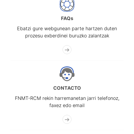
Erakutsi/Ezkutatu
FAQs
Ebatzi gure webgunean parte hartzen duten
prozesu exberdinei buruzko zalantzak
CONTACTO
FNMT-RCM rekin harremanetan jarri telefonoz,
faxez edo email