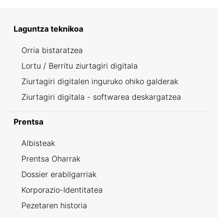
Laguntza teknikoa
Orria bistaratzea
Lortu / Berritu ziurtagiri digitala
Ziurtagiri digitalen inguruko ohiko galderak
Ziurtagiri digitala - softwarea deskargatzea
Prentsa
Albisteak
Prentsa Oharrak
Dossier erabilgarriak
Korporazio-Identitatea
Pezetaren historia