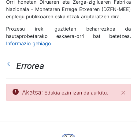
Orri honetan Diruaren eta Zerga-zigiluaren Fabrika
Nazionala - Monetaren Errege Etxearen (DZFN-MEE)
enplegu publikoaren eskaintzak argitaratzen dira.
Erakutsi/Ezkutatu
Prozesu ireki guztietan beharrezkoa da
hautaprobetarako eskaera-orri bat betetzea.
Informazio gehiago
.
Errorea
Akatsa:
Edukia ezin izan da aurkitu.
Itxi
Erakutsi/Ezkutatu
Erakutsi/Ezkutatu