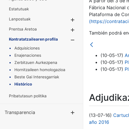
A partir del 3 de
Fábrica Nacional 
Estatutuak
Plataforma de Cont
Lanpostuak
Erakutsi/Ezkuta
(https://contratac
Prentsa Aretoa
Erakutsi/Ezkuta
También podrá enc
Kontratatzailearen profila
Erakutsi/Ezkut
Adquisiciones
(10-05-17)
A
Enajenaciones
(10-05-17)
P
Zerbitzuen Aurkezpena
(10-05-17)
P
Hornitzaileen homologazioa
Beste Gai Interesgarriak
Histórico
Adjudikaz
Pribatutasun politika
Transparencia
Erakutsi/Ezku
(13-07-16)
Cartuc
año 2016