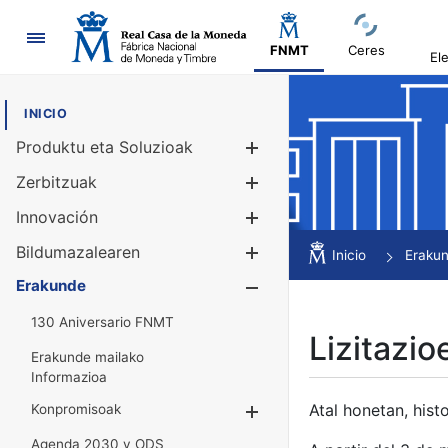
Nabigazioa
FNMT
Ceres
El
INICIO
Produktu eta Soluzioak
Erakutsi/Ezku
Zerbitzuak
Erakutsi/Ezku
Innovación
Erakutsi/Ezku
Bildumazalearen
Erakutsi/Ezku
Inicio
Eraku
Erakunde
Erakutsi/Ezku
130 Aniversario FNMT
Lizitazio
Erakunde mailako
Informazioa
Atal honetan, histo
Konpromisoak
Erakutsi/Ezkuta
Agenda 2030 y ODS