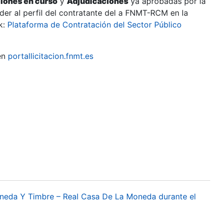
ciones en curso
y
Adjudicaciones
ya aprobadas por la
er al perfil del contratante del a FNMT-RCM en la
k:
Plataforma de Contratación del Sector Público
en
portallicitacion.fnmt.es
oneda Y Timbre – Real Casa De La Moneda durante el