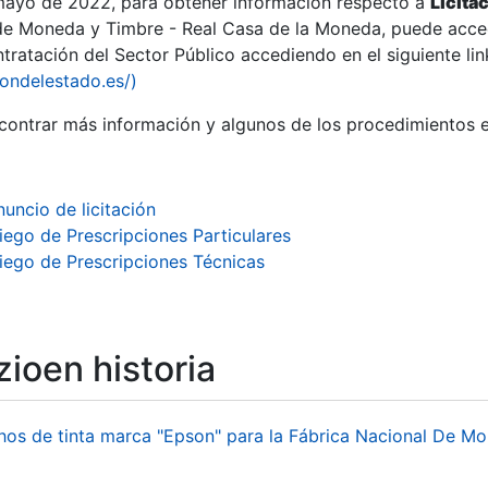
 mayo de 2022, para obtener información respecto a
Licita
de Moneda y Timbre - Real Casa de la Moneda, puede acced
ratación del Sector Público accediendo en el siguiente lin
tu
iondelestado.es/)
tu
ontrar más información y algunos de los procedimientos 
atu
nuncio de licitación
liego de Prescripciones Particulares
liego de Prescripciones Técnicas
ioen historia
tatu
hos de tinta marca "Epson" para la Fábrica Nacional De M