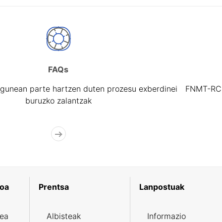
FAQs
gunean parte hartzen duten prozesu exberdinei
FNMT-RCM 
buruzko zalantzak
koa
Prentsa
Lanpostuak
zea
Albisteak
Informazio