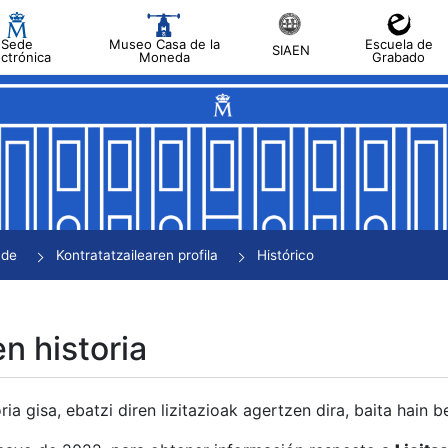
Sede
Museo Casa de la
Escuela de
SIAEN
ectrónica
Moneda
Grabado
tatu
tatu
tatu
tatu
nde
Kontratatzailearen profila
Histórico
tatu
en historia
ria gisa, ebatzi diren lizitazioak agertzen dira, baita hain 
tu