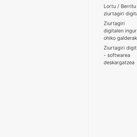
Lortu / Berritu
ziurtagiri digit
Ziurtagiri
digitalen ingu
ohiko galderak
Ziurtagiri digi
- softwarea
deskargatzea