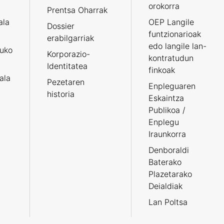
orokorra
Prentsa Oharrak
ala
OEP Langile
Dossier
funtzionarioak
erabilgarriak
edo langile lan-
ruko
Korporazio-
kontratudun
Identitatea
finkoak
tala
Pezetaren
Enpleguaren
historia
Eskaintza
Publikoa /
Enplegu
Iraunkorra
Denboraldi
Baterako
Plazetarako
Deialdiak
Lan Poltsa