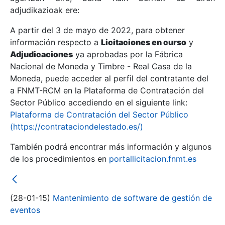
adjudikazioak ere:
A partir del 3 de mayo de 2022, para obtener
Erakutsi/Ezkutatu
información respecto a
Licitaciones en curso
y
Erakutsi/Ezkutatu
Adjudicaciones
ya aprobadas por la Fábrica
Nacional de Moneda y Timbre - Real Casa de la
Erakutsi/Ezkutatu
Moneda, puede acceder al perfil del contratante del
a FNMT-RCM en la Plataforma de Contratación del
Sector Público accediendo en el siguiente link:
Plataforma de Contratación del Sector Público
(https://contrataciondelestado.es/)
También podrá encontrar más información y algunos
de los procedimientos en
portallicitacion.fnmt.es
Erakutsi/Ezkutatu
(28-01-15)
Mantenimiento de software de gestión de
eventos