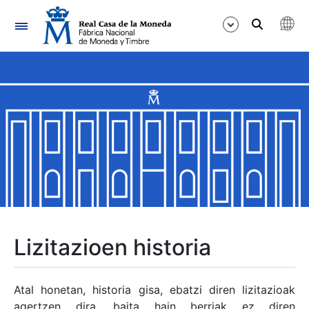
Nabigazioa
Erakutsi/Ezkutatu
Erakutsi/Ezkutatu
Erakutsi/Ezkutatu
Erakutsi/Ezkutatu
Erakutsi/Ezkutatu
Lizitazioen historia
Erakutsi/Ezkutatu
Atal honetan, historia gisa, ebatzi diren lizitazioak
agertzen dira, baita hain berriak ez diren