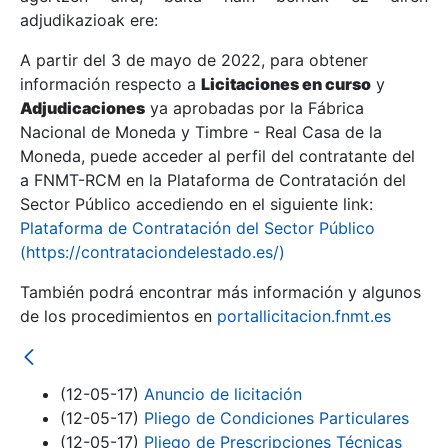
adjudikazioak ere:
A partir del 3 de mayo de 2022, para obtener
Erakutsi/Ezkutatu
información respecto a
Licitaciones en curso
y
Erakutsi/Ezkutatu
Adjudicaciones
ya aprobadas por la Fábrica
Nacional de Moneda y Timbre - Real Casa de la
Erakutsi/Ezkutatu
Moneda, puede acceder al perfil del contratante del
a FNMT-RCM en la Plataforma de Contratación del
Sector Público accediendo en el siguiente link:
Plataforma de Contratación del Sector Público
(https://contrataciondelestado.es/)
También podrá encontrar más información y algunos
de los procedimientos en
portallicitacion.fnmt.es
Erakutsi/Ezkutatu
(12-05-17)
Anuncio de licitación
(12-05-17)
Pliego de Condiciones Particulares
(12-05-17)
Pliego de Prescripciones Técnicas