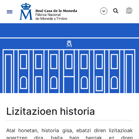
Nabigazioa
Erakutsi/Ezkutatu
Erakutsi/Ezkutatu
Erakutsi/Ezkutatu
Erakutsi/Ezkutatu
Erakutsi/Ezkutatu
Lizitazioen historia
Erakutsi/Ezkutatu
Atal honetan, historia gisa, ebatzi diren lizitazioak
agertzen dira, baita hain berriak ez diren