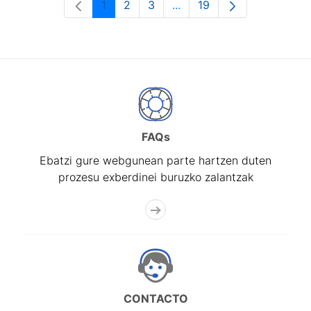
1
2
3
...
19
Orrialdea
Orrialdea
Orrialdea
Intermediate Pages Use T
Orrialdea
FAQs
Ebatzi gure webgunean parte hartzen duten
prozesu exberdinei buruzko zalantzak
CONTACTO