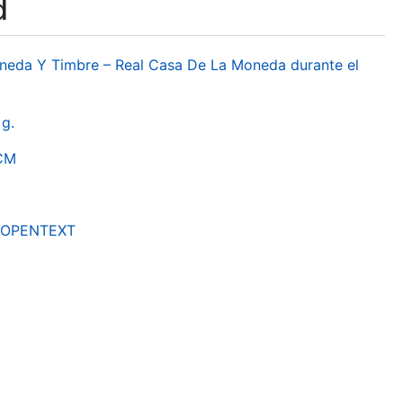
d
oneda Y Timbre – Real Casa De La Moneda durante el
g.
RCM
by OPENTEXT