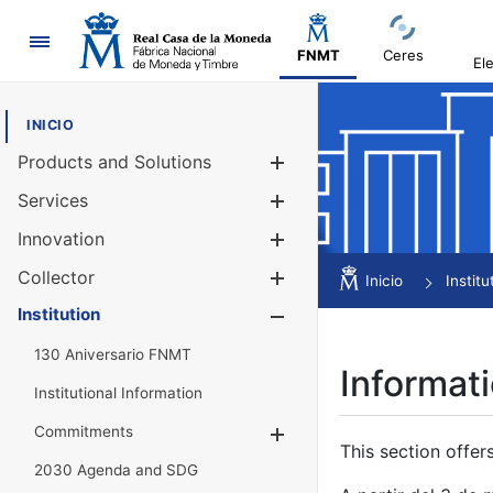
Navigation
FNMT
Ceres
El
INICIO
Products and Solutions
Show/Hide
Services
Show/Hide
Innovation
Show/Hide
Collector
Show/Hide
Inicio
Institu
Institution
Show/Hide
130 Aniversario FNMT
Informati
Institutional Information
Commitments
Show/Hide
This section offer
2030 Agenda and SDG