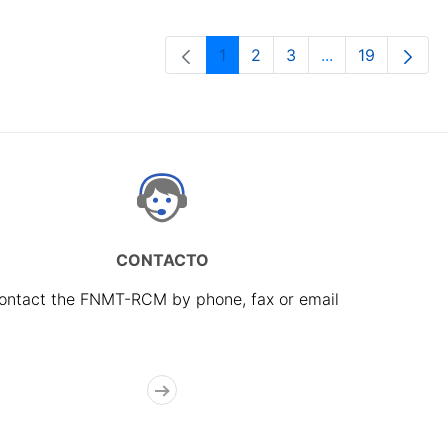
1
2
3
...
19
Page
Page
Page
Intermediate Pa
Page
CONTACTO
ontact the FNMT-RCM by phone, fax or email