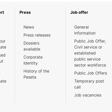
rt
Press
Job offer
News
General
Information
Press releases
our
Public Job Offer,
Dossiers
cate
Civil service or
available
established
ked
Corporate
public service
ut
Identity
sector workforce
History of the
Public Job Offers
Peseta
cate
Temporary post
call
Job vacancies