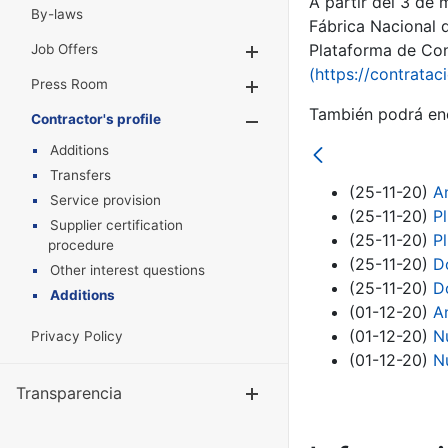
A partir del 3 de
By-laws
Fábrica Nacional 
Plataforma de Cont
Job Offers
Show/Hide
(https://contratac
Press Room
Show/Hide
También podrá enc
Contractor's profile
Show/Hide
Additions
Transfers
(25-11-20)
An
Service provision
(25-11-20)
P
Supplier certification
(25-11-20)
P
procedure
(25-11-20)
D
Other interest questions
(25-11-20)
D
Additions
(01-12-20)
A
(01-12-20)
N
Privacy Policy
(01-12-20)
N
Transparencia
Show/Hide