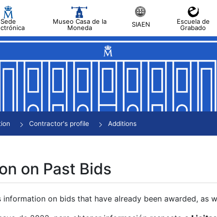
Sede
Museo Casa de la
Escuela de
SIAEN
ectrónica
Moneda
Grabado
tion
Contractor's profile
Additions
on on Past Bids
s information on bids that have already been awarded, as we