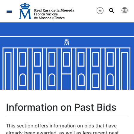
Navigation
Show/Hide
Show/Hide
Show/Hide
Show/Hide
Show/Hide
Information on Past Bids
Show/Hide
This section offers information on bids that have
already been awarded, as well as less recent past