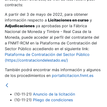
contracts:
Show/Hide
A partir del 3 de mayo de 2022, para obtener
información respecto a
Licitaciones en curso
y
Show/Hide
Adjudicaciones
ya aprobadas por la Fábrica
Show/Hide
Nacional de Moneda y Timbre - Real Casa de la
Moneda, puede acceder al perfil del contratante del
a FNMT-RCM en la Plataforma de Contratación del
Sector Público accediendo en el siguiente link:
Plataforma de Contratación del Sector Público
(https://contrataciondelestado.es/)
También podrá encontrar más información y algunos
de los procedimientos en
portallicitacion.fnmt.es
(10-11-21)
Anuncio de la licitación
Show/Hide
(10-11-21)
Pliego de condiciones