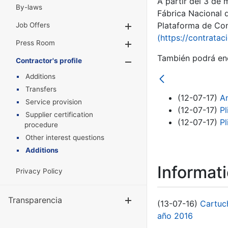
A partir del 3 de
By-laws
Fábrica Nacional 
Plataforma de Cont
Job Offers
Show/Hide
(https://contratac
Press Room
Show/Hide
También podrá enc
Contractor's profile
Show/Hide
Additions
Transfers
(12-07-17)
An
Service provision
(12-07-17)
Pl
Supplier certification
(12-07-17)
Pl
procedure
Other interest questions
Additions
Informat
Privacy Policy
Transparencia
Show/Hide
(13-07-16)
Cartuc
año 2016