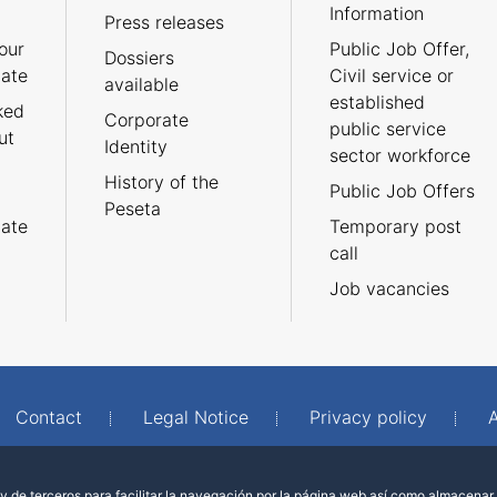
Information
Press releases
our
Public Job Offer,
Dossiers
cate
Civil service or
available
established
ked
Corporate
public service
ut
Identity
sector workforce
History of the
Public Job Offers
Peseta
cate
Temporary post
call
Job vacancies
Contact
Legal Notice
Privacy policy
A
 de terceros para facilitar la navegación por la página web así como almacenar 