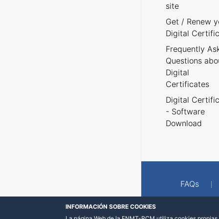
site
Get / Renew y
Digital Certifi
Frequently As
Questions abo
Digital
Certificates
Digital Certifi
- Software
Download
FAQs
INFORMACIÓN SOBRE COOKIES
La página Web de la FNMT-RCM utiliza cookies propias y