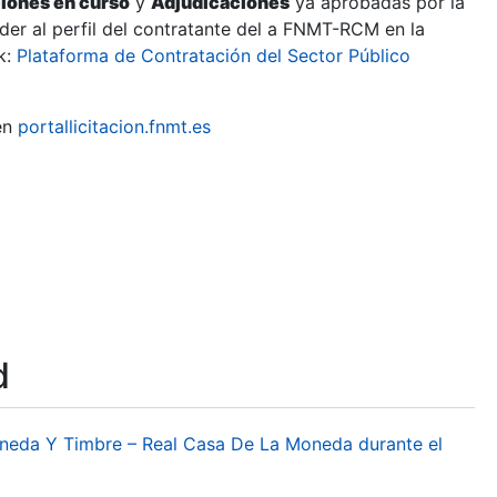
ciones en curso
y
Adjudicaciones
ya aprobadas por la
er al perfil del contratante del a FNMT-RCM en la
k:
Plataforma de Contratación del Sector Público
en
portallicitacion.fnmt.es
d
oneda Y Timbre – Real Casa De La Moneda durante el