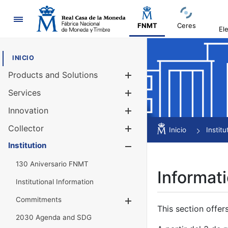
Navigation
FNMT
Ceres
El
INICIO
Products and Solutions
Show/Hide
Services
Show/Hide
Innovation
Show/Hide
Collector
Show/Hide
Inicio
Institu
Institution
Show/Hide
130 Aniversario FNMT
Informati
Institutional Information
Commitments
Show/Hide
This section offer
2030 Agenda and SDG