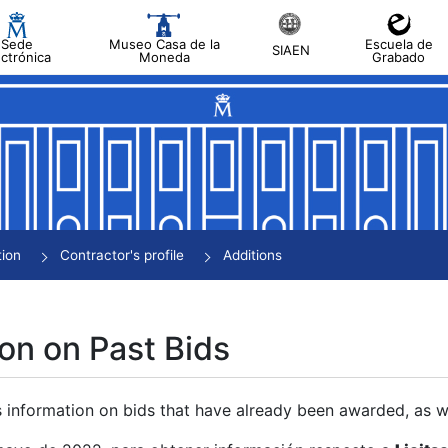
Sede
Museo Casa de la
Escuela de
SIAEN
ectrónica
Moneda
Grabado
tion
Contractor's profile
Additions
on on Past Bids
s information on bids that have already been awarded, as we