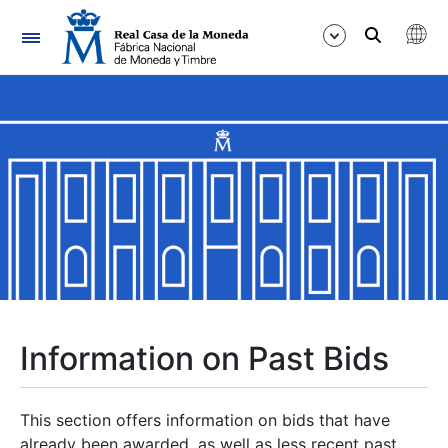
Navigation
Show/Hide
Show/Hide
Show/Hide
Show/Hide
Show/Hide
Information on Past Bids
Show/Hide
This section offers information on bids that have
already been awarded, as well as less recent past