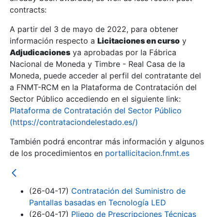
contracts:
Show/Hide
A partir del 3 de mayo de 2022, para obtener
información respecto a
Licitaciones en curso
y
Show/Hide
Adjudicaciones
ya aprobadas por la Fábrica
Show/Hide
Nacional de Moneda y Timbre - Real Casa de la
Moneda, puede acceder al perfil del contratante del
a FNMT-RCM en la Plataforma de Contratación del
Sector Público accediendo en el siguiente link:
Plataforma de Contratación del Sector Público
(https://contrataciondelestado.es/)
También podrá encontrar más información y algunos
de los procedimientos en
portallicitacion.fnmt.es
(26-04-17)
Contratación del Suministro de
Show/Hide
Pantallas basadas en Tecnología LED
(26-04-17)
Pliego de Prescripciones Técnicas