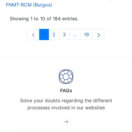
FNMT-RCM (Burgos)
Showing 1 to 10 of 184 entries.
1
2
3
...
19
Page
Page
Page
Intermediate Pages Use T
Page
FAQs
Solve your doubts regarding the different
processes involved in our websites