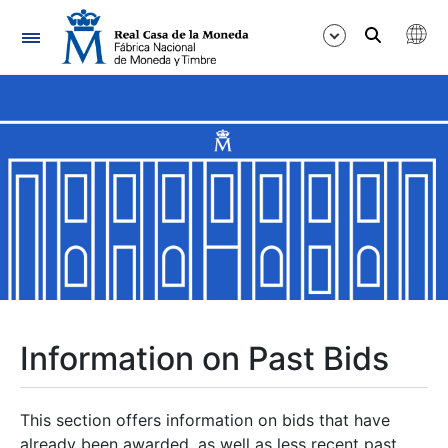
Navigation
Show/Hide
Show/Hide
Show/Hide
Show/Hide
Show/Hide
Information on Past Bids
Show/Hide
This section offers information on bids that have
already been awarded, as well as less recent past