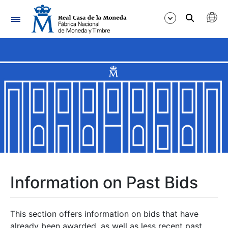
Navigation
Show/Hide
Show/Hide
Show/Hide
Show/Hide
Show/Hide
Information on Past Bids
Show/Hide
This section offers information on bids that have
already been awarded, as well as less recent past