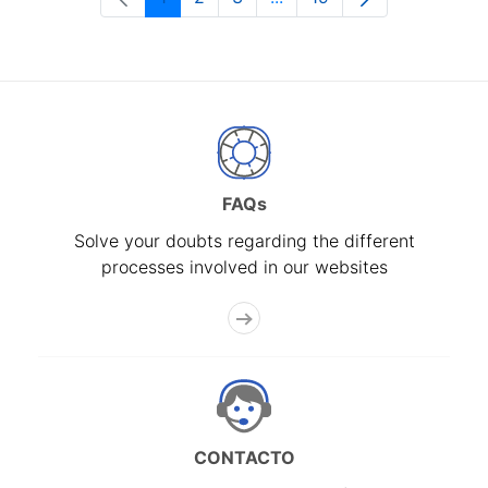
Page
Page
Page
Intermediate Pages Use T
Page
FAQs
Solve your doubts regarding the different
processes involved in our websites
CONTACTO