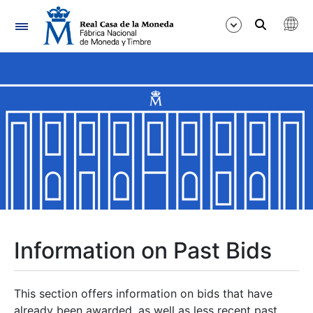
Navigation
Show/Hide
Show/Hide
Show/Hide
Show/Hide
Show/Hide
Information on Past Bids
Show/Hide
This section offers information on bids that have
already been awarded, as well as less recent past