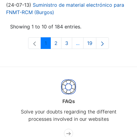
(24-07-13)
Suministro de material electrónico para
FNMT-RCM (Burgos)
Showing 1 to 10 of 184 entries.
1
2
3
...
19
Page
Page
Page
Intermediate Pages Use T
Page
FAQs
Solve your doubts regarding the different
processes involved in our websites