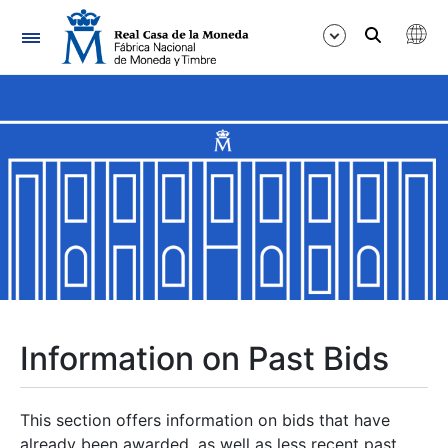
Navigation
Show/Hide
Show/Hide
Show/Hide
Show/Hide
Show/Hide
Information on Past Bids
Show/Hide
This section offers information on bids that have
already been awarded, as well as less recent past