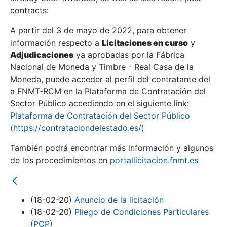
contracts:
Show/Hide
A partir del 3 de mayo de 2022, para obtener
información respecto a
Licitaciones en curso
y
Show/Hide
Adjudicaciones
ya aprobadas por la Fábrica
Show/Hide
Nacional de Moneda y Timbre - Real Casa de la
Moneda, puede acceder al perfil del contratante del
a FNMT-RCM en la Plataforma de Contratación del
Sector Público accediendo en el siguiente link:
Plataforma de Contratación del Sector Público
(https://contrataciondelestado.es/)
También podrá encontrar más información y algunos
de los procedimientos en
portallicitacion.fnmt.es
(18-02-20)
Anuncio de la licitación
Show/Hide
(18-02-20)
Pliego de Condiciones Particulares
(PCP)