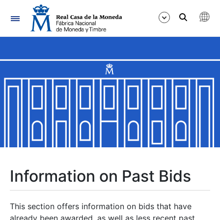
Navigation
Show/Hide
Show/Hide
Show/Hide
Show/Hide
Show/Hide
Information on Past Bids
Show/Hide
This section offers information on bids that have
already been awarded, as well as less recent past