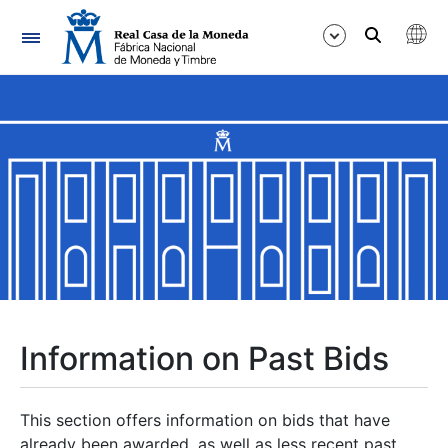
Navigation
Show/Hide
Show/Hide
Show/Hide
Show/Hide
Show/Hide
Information on Past Bids
Show/Hide
This section offers information on bids that have
already been awarded, as well as less recent past