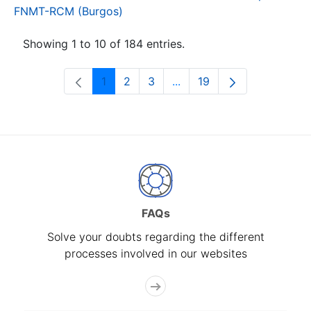
FNMT-RCM (Burgos)
Showing 1 to 10 of 184 entries.
1
2
3
...
19
Page
Page
Page
Intermediate Pages Use T
Page
FAQs
Solve your doubts regarding the different
processes involved in our websites