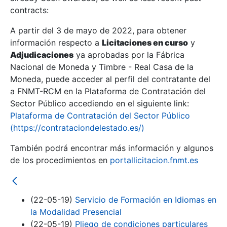
contracts:
Show/Hide
A partir del 3 de mayo de 2022, para obtener
información respecto a
Licitaciones en curso
y
Show/Hide
Adjudicaciones
ya aprobadas por la Fábrica
Show/Hide
Nacional de Moneda y Timbre - Real Casa de la
Moneda, puede acceder al perfil del contratante del
a FNMT-RCM en la Plataforma de Contratación del
Sector Público accediendo en el siguiente link:
Plataforma de Contratación del Sector Público
(https://contrataciondelestado.es/)
También podrá encontrar más información y algunos
de los procedimientos en
portallicitacion.fnmt.es
(22-05-19)
Servicio de Formación en Idiomas en
Show/Hide
la Modalidad Presencial
(22-05-19)
Pliego de condiciones particulares