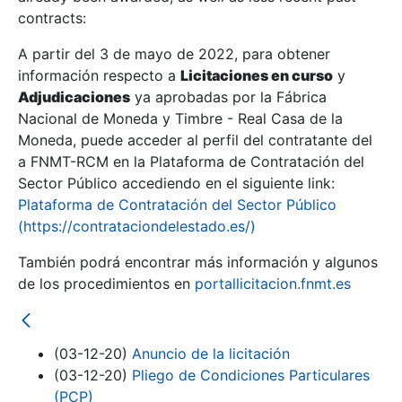
contracts:
Show/Hide
A partir del 3 de mayo de 2022, para obtener
información respecto a
Licitaciones en curso
y
Show/Hide
Adjudicaciones
ya aprobadas por la Fábrica
Show/Hide
Nacional de Moneda y Timbre - Real Casa de la
Moneda, puede acceder al perfil del contratante del
a FNMT-RCM en la Plataforma de Contratación del
Sector Público accediendo en el siguiente link:
Plataforma de Contratación del Sector Público
(https://contrataciondelestado.es/)
También podrá encontrar más información y algunos
de los procedimientos en
portallicitacion.fnmt.es
(03-12-20)
Anuncio de la licitación
Show/Hide
(03-12-20)
Pliego de Condiciones Particulares
(PCP)