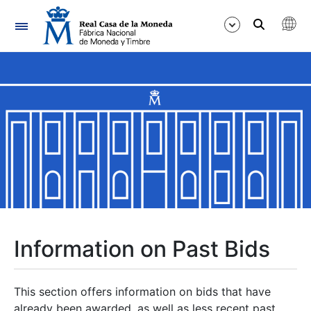
Navigation
Show/Hide
Show/Hide
Show/Hide
Show/Hide
Show/Hide
Information on Past Bids
Show/Hide
This section offers information on bids that have
already been awarded, as well as less recent past