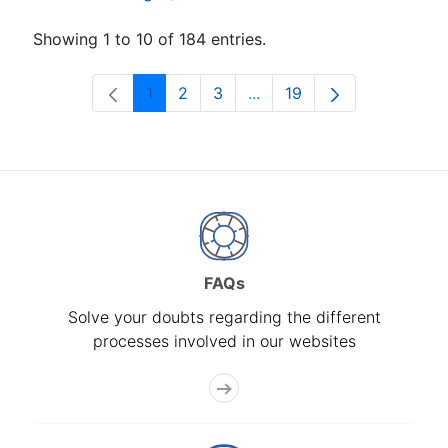
Showing 1 to 10 of 184 entries.
1
2
3
...
19
Page
Page
Page
Intermediate Pages Use T
Page
FAQs
Solve your doubts regarding the different
processes involved in our websites