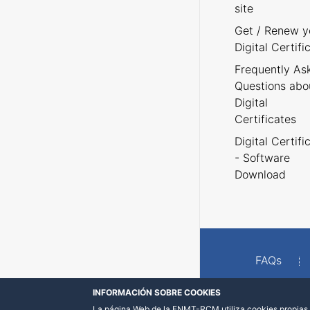
site
Get / Renew y
Digital Certifi
Frequently As
Questions abo
Digital
Certificates
Digital Certifi
- Software
Download
FAQs
INFORMACIÓN SOBRE COOKIES
La página Web de la FNMT-RCM utiliza cookies propias y