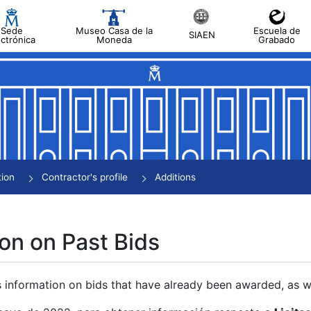
Sede
Museo Casa de la
Escuela de
SIAEN
ectrónica
Moneda
Grabado
tion
Contractor's profile
Additions
on on Past Bids
s information on bids that have already been awarded, as we