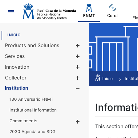
Navigation
FNMT
Ceres
El
INICIO
Products and Solutions
Show/Hide
Services
Show/Hide
Innovation
Show/Hide
Collector
Show/Hide
Inicio
Institu
Institution
Show/Hide
130 Aniversario FNMT
Informati
Institutional Information
Commitments
Show/Hide
This section offer
2030 Agenda and SDG