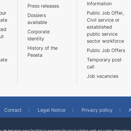
Information
Press releases
our
Public Job Offer,
Dossiers
cate
Civil service or
available
established
ked
Corporate
public service
ut
Identity
sector workforce
History of the
Public Job Offers
Peseta
cate
Temporary post
call
Job vacancies
Contact
Legal Notice
Privacy policy
A
 de terceros para facilitar la navegación por la página web así como almacenar 