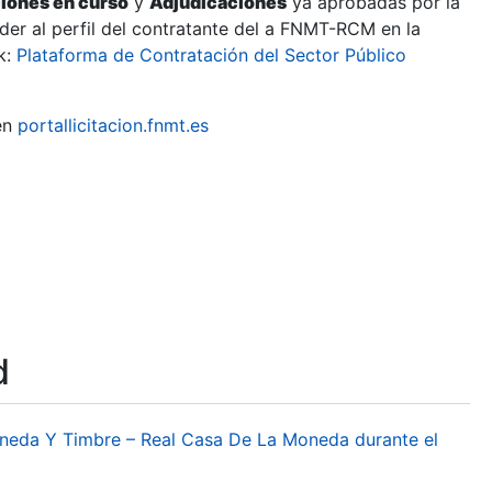
ciones en curso
y
Adjudicaciones
ya aprobadas por la
er al perfil del contratante del a FNMT-RCM en la
k:
Plataforma de Contratación del Sector Público
en
portallicitacion.fnmt.es
d
oneda Y Timbre – Real Casa De La Moneda durante el