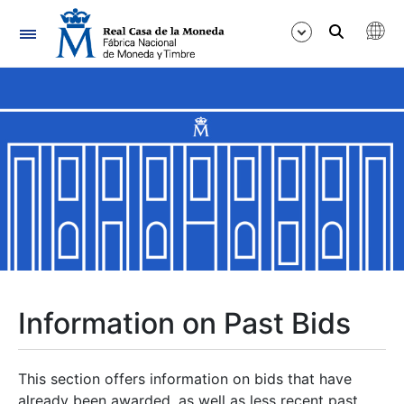
Navigation
Show/Hide
Show/Hide
Show/Hide
Show/Hide
Show/Hide
Information on Past Bids
Show/Hide
This section offers information on bids that have
already been awarded, as well as less recent past