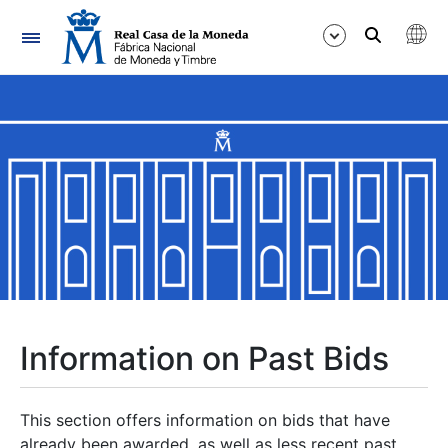
Navigation
Show/Hide
Show/Hide
Show/Hide
Show/Hide
Show/Hide
Information on Past Bids
Show/Hide
This section offers information on bids that have
already been awarded, as well as less recent past