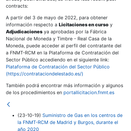
contracts:
Show/Hide
A partir del 3 de mayo de 2022, para obtener
información respecto a
Licitaciones en curso
y
Show/Hide
Adjudicaciones
ya aprobadas por la Fábrica
Show/Hide
Nacional de Moneda y Timbre - Real Casa de la
Moneda, puede acceder al perfil del contratante del
a FNMT-RCM en la Plataforma de Contratación del
Sector Público accediendo en el siguiente link:
Plataforma de Contratación del Sector Público
(https://contrataciondelestado.es/)
También podrá encontrar más información y algunos
de los procedimientos en
portallicitacion.fnmt.es
(23-10-19)
Suministro de Gas en los centros de
Show/Hide
la FNMT-RCM de Madrid y Burgos, durante el
año 2020