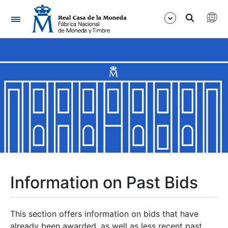
Navigation
Show/Hide
Show/Hide
Show/Hide
Show/Hide
Show/Hide
Information on Past Bids
Show/Hide
This section offers information on bids that have
already been awarded, as well as less recent past