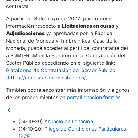
contracts:
Show/Hide
A partir del 3 de mayo de 2022, para obtener
información respecto a
Licitaciones en curso
y
Show/Hide
Adjudicaciones
ya aprobadas por la Fábrica
Show/Hide
Nacional de Moneda y Timbre - Real Casa de la
Moneda, puede acceder al perfil del contratante del
a FNMT-RCM en la Plataforma de Contratación del
Sector Público accediendo en el siguiente link:
Plataforma de Contratación del Sector Público
(https://contrataciondelestado.es/)
También podrá encontrar más información y algunos
de los procedimientos en
portallicitacion.fnmt.es
(14-10-20)
Anuncio de licitación
Show/Hide
(14-10-20)
Pliego de Condiciones Particulares
(PCP)