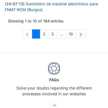
(24-07-13)
Suministro de material electrónico para
FNMT-RCM (Burgos)
Showing 1 to 10 of 184 entries.
1
2
3
...
19
Page
Page
Page
Intermediate Pages Use T
Page
FAQs
Solve your doubts regarding the different
processes involved in our websites