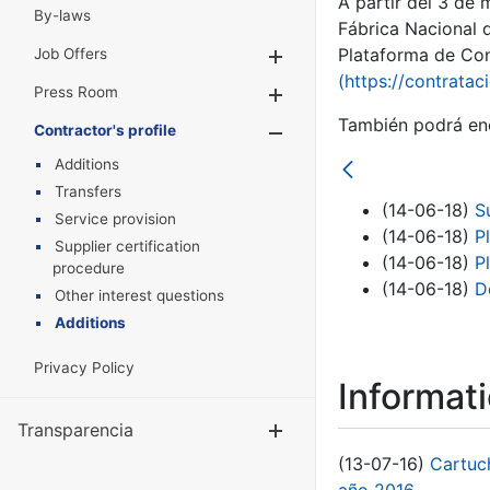
A partir del 3 de
By-laws
Fábrica Nacional 
Plataforma de Cont
Job Offers
Show/Hide
(https://contratac
Press Room
Show/Hide
También podrá enc
Contractor's profile
Show/Hide
Additions
Transfers
(14-06-18)
S
Service provision
(14-06-18)
P
Supplier certification
(14-06-18)
P
procedure
(14-06-18)
D
Other interest questions
Additions
Privacy Policy
Informat
Transparencia
Show/Hide
(13-07-16)
Cartuc