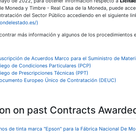
 mayo de 2022, para obtener información respecto a
Licita
de Moneda y Timbre - Real Casa de la Moneda, puede acced
ratación del Sector Público accediendo en el siguiente lin
iondelestado.es/)
ontrar más información y algunos de los procedimientos 
uscripción de Acuerdos Marco para el Suministro de Mater
liego de Condiciones Particulares (PCP)
liego de Prescripciones Técnicas (PPT)
ocumento Europeo Único de Contratación (DEUC)
ion on past Contracts Awarde
hos de tinta marca "Epson" para la Fábrica Nacional De M