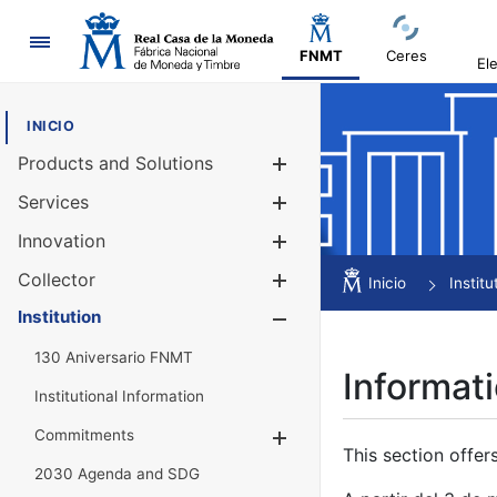
Navigation
FNMT
Ceres
El
INICIO
Products and Solutions
Show/Hide
Services
Show/Hide
Innovation
Show/Hide
Collector
Show/Hide
Inicio
Institu
Institution
Show/Hide
130 Aniversario FNMT
Informati
Institutional Information
Commitments
Show/Hide
This section offer
2030 Agenda and SDG