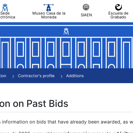
Sede
Museo Casa de la
Escuela de
SIAEN
ectrónica
Moneda
Grabado
tion
Contractor's profile
Additions
on on Past Bids
s information on bids that have already been awarded, as we