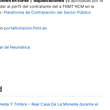
ciones en curso
y
Adjudicaciones
ya aprobadas por la
er al perfil del contratante del a FNMT-RCM en la
k:
Plataforma de Contratación del Sector Público
en
portallicitacion.fnmt.es
ial de Neumática
d
oneda Y Timbre – Real Casa De La Moneda durante el