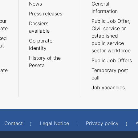
News
General
Information
Press releases
our
Public Job Offer,
Dossiers
cate
Civil service or
available
established
ked
Corporate
public service
ut
Identity
sector workforce
History of the
Public Job Offers
Peseta
cate
Temporary post
call
Job vacancies
Contact
Legal Notice
Privacy policy
A