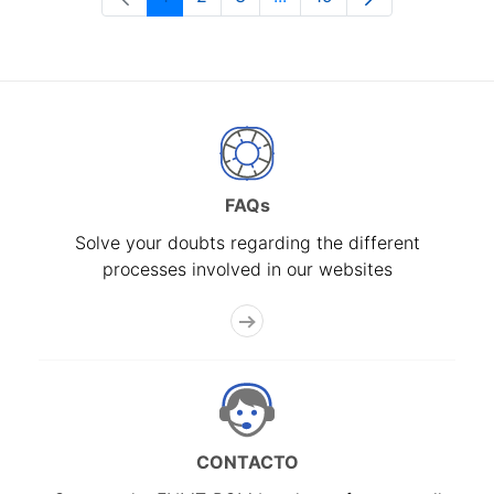
Page
Page
Page
Intermediate Pages Use T
Page
FAQs
Solve your doubts regarding the different
processes involved in our websites
CONTACTO