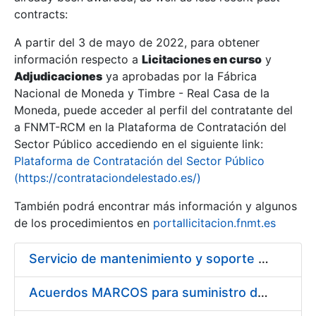
contracts:
Show/Hide
A partir del 3 de mayo de 2022, para obtener
información respecto a
Licitaciones en curso
y
Show/Hide
Adjudicaciones
ya aprobadas por la Fábrica
Show/Hide
Nacional de Moneda y Timbre - Real Casa de la
Moneda, puede acceder al perfil del contratante del
a FNMT-RCM en la Plataforma de Contratación del
Sector Público accediendo en el siguiente link:
Plataforma de Contratación del Sector Público
(https://contrataciondelestado.es/)
También podrá encontrar más información y algunos
de los procedimientos en
portallicitacion.fnmt.es
Servicio de mantenimiento y soporte Sistema SIEM
Show/Hide
Acuerdos MARCOS para suministro de material de ferretería