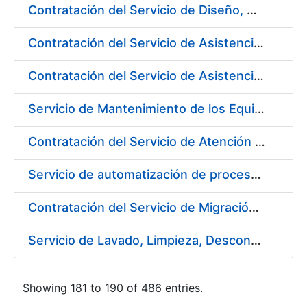
Contratación del Servicio de Diseño, Construcción, Montaje y Desmontaje de Stands para diferentes Ferias y Jornadas Nacionales e Internacionales
Contratación del Servicio de Asistencia Técnica en Obras Menores para Fábrica de Papel
Contratación del Servicio de Asistencia Técnica Mecánica para Fábrica de Papel de Burgos
Servicio de Mantenimiento de los Equipos de Transporte de Cargas y Elevación para Fábrica de Papel
Contratación del Servicio de Atención al Público en la Tienda del Museo Casa de la Moneda, de la Fábrica Nacional de Moneda y Timbre-Real Casa de la Moneda
Servicio de automatización de procesos, de la Fábrica Nacional de Moneda y Timbre-Real Casa de la Moneda
Contratación del Servicio de Migración del Sistema ACSFE a Opentext
Servicio de Lavado, Limpieza, Descontaminación y Desinfección de la Ropa de Trabajo del Personal de la FNMT-RCM
Showing 181 to 190 of 486 entries.