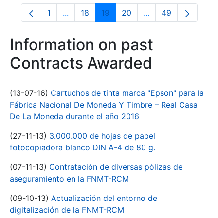
1
...
18
19
20
...
49
Page
Intermediate Pages Use TAB to navigate.
Page
Page
Page
Intermediate Pages
Page
Information on past
Contracts Awarded
(13-07-16)
Cartuchos de tinta marca "Epson" para la
Fábrica Nacional De Moneda Y Timbre – Real Casa
De La Moneda durante el año 2016
(27-11-13)
3.000.000 de hojas de papel
fotocopiadora blanco DIN A-4 de 80 g.
(07-11-13)
Contratación de diversas pólizas de
aseguramiento en la FNMT-RCM
(09-10-13)
Actualización del entorno de
digitalización de la FNMT-RCM