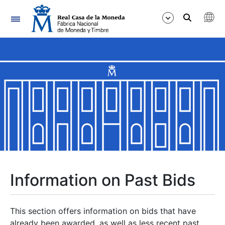
Navigation
Show/Hide
Show/Hide
Show/Hide
Show/Hide
Show/Hide
Information on Past Bids
Show/Hide
This section offers information on bids that have
already been awarded, as well as less recent past