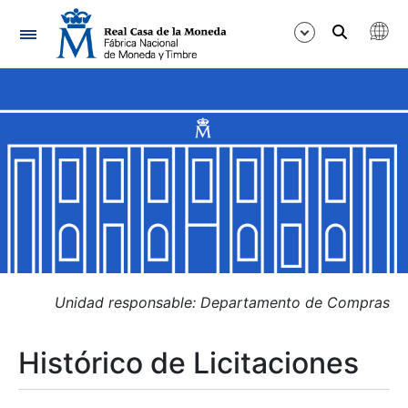
Navegación
Mostrar/Ocultar
Mostrar/Ocultar
Mostrar/Ocultar
Mostrar/Ocultar
Mostrar/Ocultar
Unidad responsable: Departamento de Compras
Histórico de Licitaciones
Mostrar/Ocultar