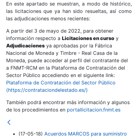
En este apartado se muestran, a modo de histórico,
las licitaciones que ya han sido resueltas, así como
Mostrar/Ocultar
las adjudicaciones menos recientes:
Mostrar/Ocultar
A partir del 3 de mayo de 2022, para obtener
información respecto a
Mostrar/Ocultar
Licitaciones en curso
y
Adjudicaciones
ya aprobadas por la Fábrica
Nacional de Moneda y Timbre - Real Casa de la
Moneda, puede acceder al perfil del contratante del
a FNMT-RCM en la Plataforma de Contratación del
Sector Público accediendo en el siguiente link:
Plataforma de Contratación del Sector Público
(https://contrataciondelestado.es/)
También podrá encontrar más información y algunos
de los procedimientos en
portallicitacion.fnmt.es
Mostrar/Ocultar
(17-05-18)
Acuerdos MARCOS para suministro