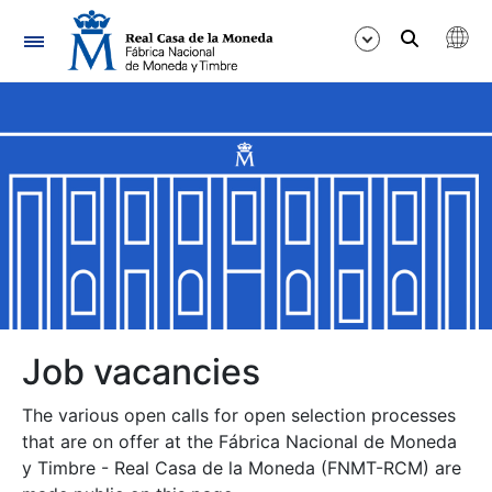
Navigation
Show/Hide
Show/Hide
Show/Hide
Show/Hide
Show/Hide
Job vacancies
The various open calls for open selection processes
Show/Hide
that are on offer at the Fábrica Nacional de Moneda
y Timbre - Real Casa de la Moneda (FNMT-RCM) are