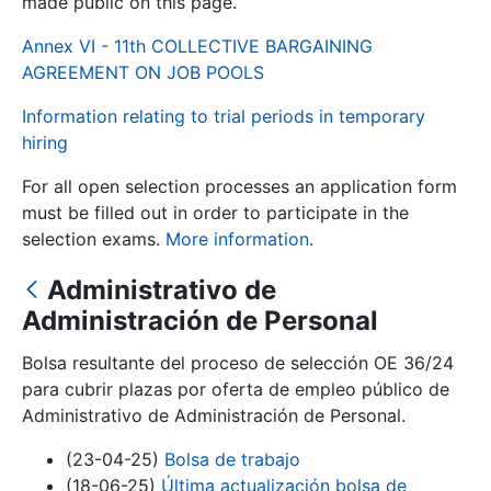
made public on this page.
Annex VI - 11th COLLECTIVE BARGAINING
Show/Hide
AGREEMENT ON JOB POOLS
Information relating to trial periods in temporary
hiring
For all open selection processes an application form
must be filled out in order to participate in the
selection exams.
More information
.
Administrativo de
Show/Hide
Administración de Personal
Show/Hide
Bolsa resultante del proceso de selección OE 36/24
para cubrir plazas por oferta de empleo público de
Administrativo de Administración de Personal.
Show/Hide
(23-04-25)
Bolsa de trabajo
(18-06-25)
Última actualización bolsa de