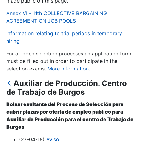
made public on this page.
Annex VI - 11th COLLECTIVE BARGAINING
Show/Hide
AGREEMENT ON JOB POOLS
Information relating to trial periods in temporary
hiring
For all open selection processes an application form
must be filled out in order to participate in the
selection exams.
More information
.
Auxiliar de Producción. Centro
Show/Hide
de Trabajo de Burgos
Show/Hide
Bolsa resultante del Proceso de Selección para
cubrir plazas por oferta de empleo público para
Auxiliar de Producción para el centro de Trabajo de
Show/Hide
Burgos
(27-04-18)
Aviso