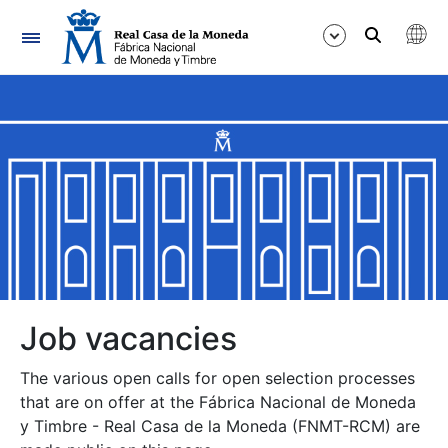
Navigation
Show/Hide
Show/Hide
Show/Hide
Show/Hide
Show/Hide
Job vacancies
The various open calls for open selection processes
Show/Hide
that are on offer at the Fábrica Nacional de Moneda
y Timbre - Real Casa de la Moneda (FNMT-RCM) are