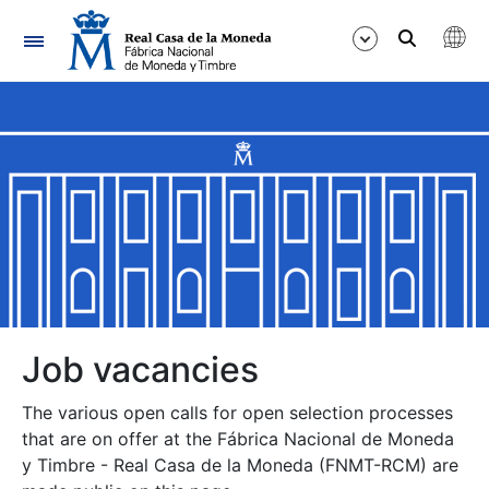
Navigation
Show/Hide
Show/Hide
Show/Hide
Show/Hide
Show/Hide
Job vacancies
The various open calls for open selection processes
Show/Hide
that are on offer at the Fábrica Nacional de Moneda
y Timbre - Real Casa de la Moneda (FNMT-RCM) are