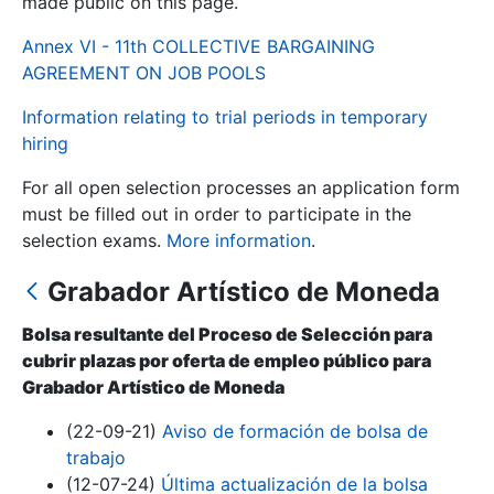
made public on this page.
Annex VI - 11th COLLECTIVE BARGAINING
Show/Hide
AGREEMENT ON JOB POOLS
Information relating to trial periods in temporary
hiring
For all open selection processes an application form
must be filled out in order to participate in the
selection exams.
More information
.
Grabador Artístico de Moneda
Show/Hide
Show/Hide
Bolsa resultante del Proceso de Selección para
cubrir plazas por oferta de empleo público para
Grabador Artístico de Moneda
Show/Hide
(22-09-21)
Aviso de formación de bolsa de
trabajo
(12-07-24)
Última actualización de la bolsa