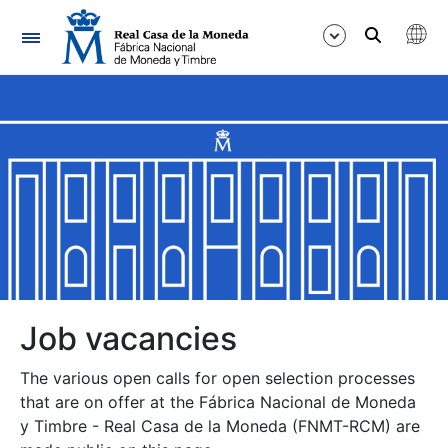
Navigation
Show/Hide
Show/Hide
Show/Hide
Show/Hide
Show/Hide
Job vacancies
The various open calls for open selection processes
Show/Hide
that are on offer at the Fábrica Nacional de Moneda
y Timbre - Real Casa de la Moneda (FNMT-RCM) are