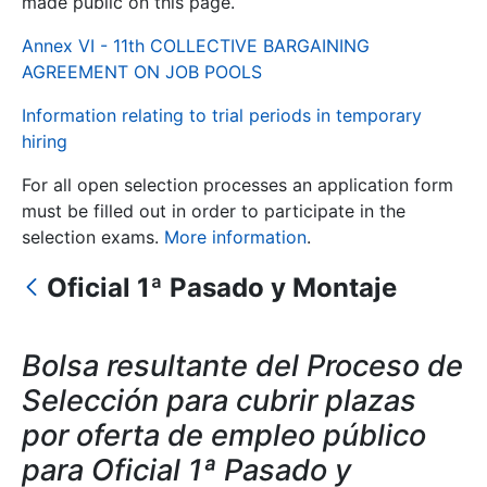
made public on this page.
Annex VI - 11th COLLECTIVE BARGAINING
Show/Hide
AGREEMENT ON JOB POOLS
Information relating to trial periods in temporary
hiring
For all open selection processes an application form
must be filled out in order to participate in the
selection exams.
More information
.
Oficial 1ª Pasado y Montaje
Show/Hide
Show/Hide
Bolsa resultante del Proceso de
Selección para cubrir plazas
Show/Hide
por oferta de empleo público
para Oficial 1ª Pasado y