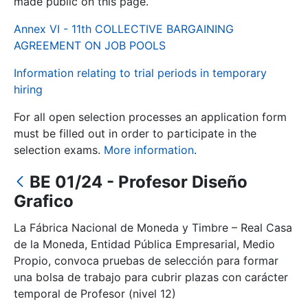
made public on this page.
Annex VI - 11th COLLECTIVE BARGAINING
Show/Hide
AGREEMENT ON JOB POOLS
Information relating to trial periods in temporary
hiring
For all open selection processes an application form
must be filled out in order to participate in the
selection exams.
More information
.
BE 01/24 - Profesor Diseño
Show/Hide
Grafico
Show/Hide
La Fábrica Nacional de Moneda y Timbre – Real Casa
de la Moneda, Entidad Pública Empresarial, Medio
Propio, convoca pruebas de selección para formar
Show/Hide
una bolsa de trabajo para cubrir plazas con carácter
temporal de Profesor (nivel 12)