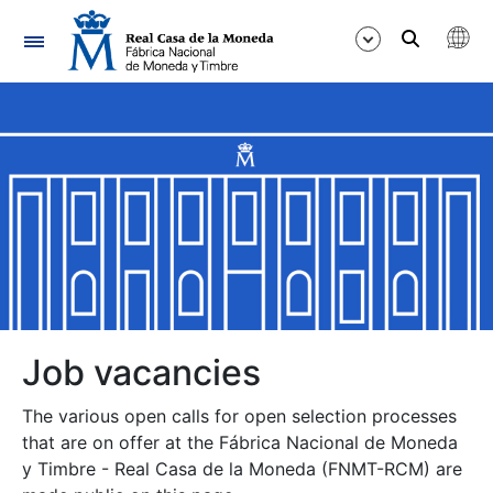
Navigation
Show/Hide
Show/Hide
Show/Hide
Show/Hide
Show/Hide
Job vacancies
The various open calls for open selection processes
Show/Hide
that are on offer at the Fábrica Nacional de Moneda
y Timbre - Real Casa de la Moneda (FNMT-RCM) are