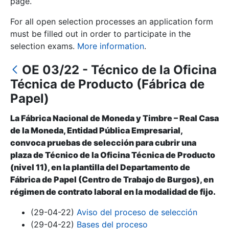
page.
For all open selection processes an application form
Show/Hide
must be filled out in order to participate in the
selection exams.
More information
.
OE 03/22 - Técnico de la Oficina
Técnica de Producto (Fábrica de
Papel)
La Fábrica Nacional de Moneda y Timbre – Real Casa
de la Moneda, Entidad Pública Empresarial,
Show/Hide
convoca pruebas de selección para cubrir una
Show/Hide
plaza de Técnico de la Oficina Técnica de Producto
(nivel 11), en la plantilla del Departamento de
Fábrica de Papel (Centro de Trabajo de Burgos), en
régimen de contrato laboral en la modalidad de fijo.
Show/Hide
(29-04-22)
Aviso del proceso de selección
(29-04-22)
Bases del proceso