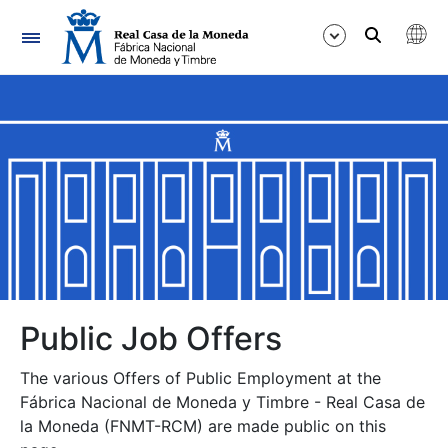
Navigation
Show/Hide
Show/Hide
Show/Hide
Show/Hide
Show/Hide
Public Job Offers
The various Offers of Public Employment at the
Show/Hide
Fábrica Nacional de Moneda y Timbre - Real Casa de
la Moneda (FNMT-RCM) are made public on this