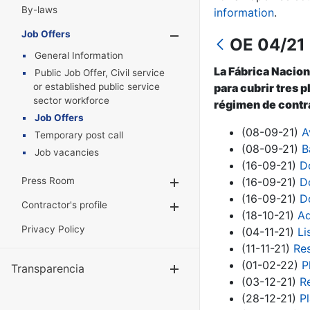
By-laws
information
.
Job Offers
Show/Hide
OE 04/21 
General Information
La Fábrica Nacion
Public Job Offer, Civil service
or established public service
para cubrir tres p
sector workforce
régimen de contra
Job Offers
(08-09-21)
A
Temporary post call
(08-09-21)
B
Job vacancies
(16-09-21)
D
Press Room
(16-09-21)
D
Show/Hide
(16-09-21)
D
Contractor's profile
Show/Hide
(18-10-21)
Ad
Privacy Policy
(04-11-21)
Li
(11-11-21)
Res
(01-02-22)
P
Transparencia
Show/Hide
(03-12-21)
R
(28-12-21)
P