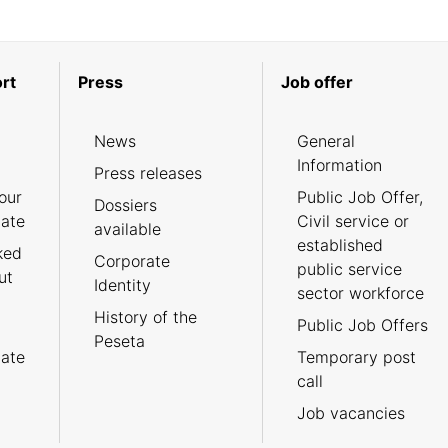
rt
Press
Job offer
News
General
Information
Press releases
our
Public Job Offer,
Dossiers
cate
Civil service or
available
established
ked
Corporate
public service
ut
Identity
sector workforce
History of the
Public Job Offers
Peseta
cate
Temporary post
call
Job vacancies