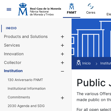
Navigation
FNMT
Ceres
El
INICIO
Products and Solutions
Show/Hide
Services
Show/Hide
Innovation
Show/Hide
Collector
Show/Hide
Inicio
Institu
Institution
Show/Hide
Public 
130 Aniversario FNMT
Institutional Information
The various Offer
Commitments
Show/Hide
made public on th
2030 Agenda and SDG
For all open selec