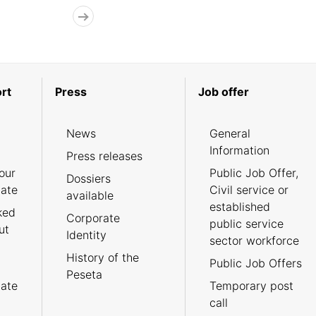
rt
Press
Job offer
News
General
Information
Press releases
our
Public Job Offer,
Dossiers
cate
Civil service or
available
established
ked
Corporate
public service
ut
Identity
sector workforce
History of the
Public Job Offers
Peseta
cate
Temporary post
call