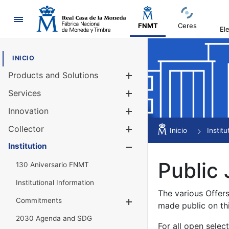
Navigation
FNMT
Ceres
El
INICIO
Products and Solutions
Show/Hide
Services
Show/Hide
Innovation
Show/Hide
Collector
Show/Hide
Inicio
Institu
Institution
Show/Hide
Public 
130 Aniversario FNMT
Institutional Information
The various Offer
Commitments
Show/Hide
made public on th
2030 Agenda and SDG
For all open selec