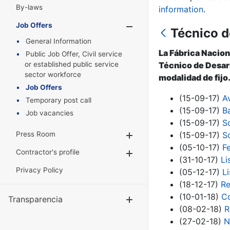
By-laws
information
.
Job Offers
Show/Hide
Técnico d
General Information
La Fábrica Nacion
Public Job Offer, Civil service
or established public service
Técnico de Desarr
sector workforce
modalidad de fijo
Job Offers
(15-09-17)
A
Temporary post call
(15-09-17)
B
Job vacancies
(15-09-17)
S
Press Room
(15-09-17)
S
Show/Hide
(05-10-17)
F
Contractor's profile
Show/Hide
(31-10-17)
Li
Privacy Policy
(05-12-17)
L
(18-12-17)
Re
(10-01-18)
Co
Transparencia
Show/Hide
(08-02-18)
R
(27-02-18)
N