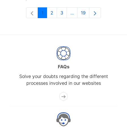
1
2
3
...
19
Page
Page
Page
Intermediate Pages Use T
Page
FAQs
Solve your doubts regarding the different
processes involved in our websites