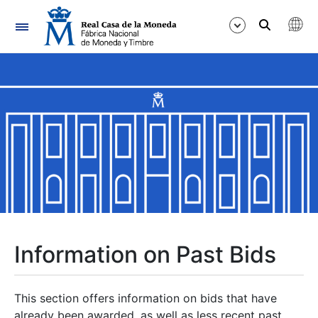
Navigation
Show/Hide
Show/Hide
Show/Hide
Show/Hide
Show/Hide
Information on Past Bids
Show/Hide
This section offers information on bids that have
already been awarded, as well as less recent past