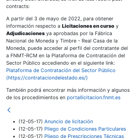
contracts:
Show/Hide
A partir del 3 de mayo de 2022, para obtener
información respecto a
Licitaciones en curso
y
Show/Hide
Adjudicaciones
ya aprobadas por la Fábrica
Show/Hide
Nacional de Moneda y Timbre - Real Casa de la
Moneda, puede acceder al perfil del contratante del
a FNMT-RCM en la Plataforma de Contratación del
Sector Público accediendo en el siguiente link:
Plataforma de Contratación del Sector Público
(https://contrataciondelestado.es/)
También podrá encontrar más información y algunos
de los procedimientos en
portallicitacion.fnmt.es
(12-05-17)
Anuncio de licitación
Show/Hide
(12-05-17)
Pliego de Condiciones Particulares
(12-05-17)
Pliego de Prescripciones Técnicas