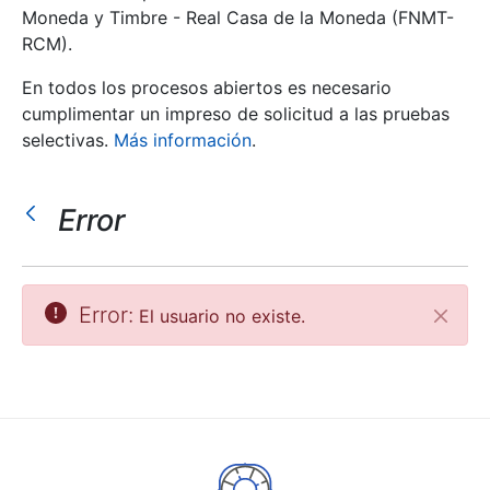
Moneda y Timbre - Real Casa de la Moneda (FNMT-
RCM).
Mostrar/Ocultar
En todos los procesos abiertos es necesario
cumplimentar un impreso de solicitud a las pruebas
selectivas.
Más información
.
Error
Mostrar/Ocultar
Error:
El usuario no existe.
Cerrar
Mostrar/Ocultar
Mostrar/Ocultar