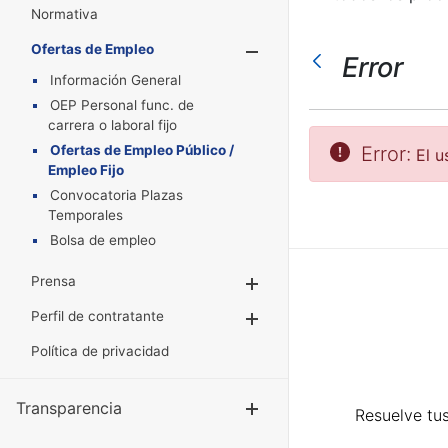
Normativa
Ofertas de Empleo
Mostrar/Oculta
Error
Información General
OEP Personal func. de
carrera o laboral fijo
Ofertas de Empleo Público /
Error:
El u
Empleo Fijo
Convocatoria Plazas
Temporales
Bolsa de empleo
Prensa
Mostrar/Ocultar
Perfil de contratante
Mostrar/Ocultar
Política de privacidad
Transparencia
Mostrar/Ocul
Resuelve tus