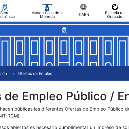
Sede
Museo Casa de la
Escuela de
SIAEN
ectrónica
Moneda
Grabado
tar
tar
tar
tar
ción
Ofertas de Empleo
tar
 de Empleo Público / E
 hacen públicas las diferentes Ofertas de Empleo Público 
NMT-RCM).
esos abiertos es necesario cumplimentar un impreso de soli