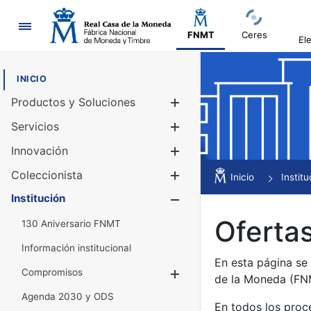
Navegación
FNMT
Ceres
El
INICIO
Productos y Soluciones
Mostrar/Ocul
Servicios
Mostrar/Ocul
Innovación
Mostrar/Ocul
Coleccionista
Mostrar/Ocul
Inicio
Institu
Institución
Mostrar/Ocul
Ofertas
130 Aniversario FNMT
Información institucional
En esta página se
Compromisos
Mostrar/Ocultar
de la Moneda (F
Agenda 2030 y ODS
En todos los proc