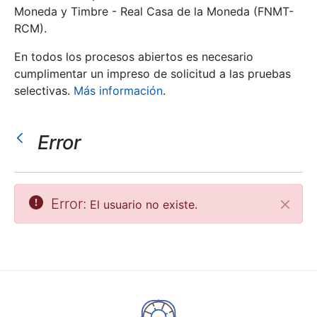
Moneda y Timbre - Real Casa de la Moneda (FNMT-
RCM).
Mostrar/Ocultar
En todos los procesos abiertos es necesario
cumplimentar un impreso de solicitud a las pruebas
selectivas.
Más información
.
Error
Mostrar/Ocultar
Error:
El usuario no existe.
Cerrar
Mostrar/Ocultar
Mostrar/Ocultar