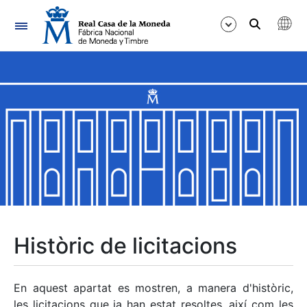
Navegació
Mostra/Amaga
Mostra/Amaga
Mostra/Amaga
Mostra/Amaga
Mostra/Amaga
Històric de licitacions
Mostra/Amaga
En aquest apartat es mostren, a manera d'històric,
les licitacions que ja han estat resoltes, així com les