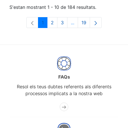
S'estan mostrant 1 - 10 de 184 resultats.
1
2
3
...
19
Pàgina
Pàgina
Pàgina
Pàgines intermèdies Utili
Pàgina
FAQs
Resol els teus dubtes referents als diferents
processos implicats a la nostra web