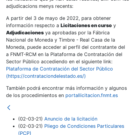
adjudicacions menys recents:
Mostra/Amaga
A partir del 3 de mayo de 2022, para obtener
información respecto a
Licitaciones en curso
y
Mostra/Amaga
Adjudicaciones
ya aprobadas por la Fábrica
Mostra/Amaga
Nacional de Moneda y Timbre - Real Casa de la
Moneda, puede acceder al perfil del contratante del
a FNMT-RCM en la Plataforma de Contratación del
Sector Público accediendo en el siguiente link:
Plataforma de Contratación del Sector Público
(https://contrataciondelestado.es/)
También podrá encontrar más información y algunos
de los procedimientos en
portallicitacion.fnmt.es
Mostra/Amaga
(02-03-21)
Anuncio de la licitación
(02-03-21)
Pliego de Condiciones Particulares
(PCP)